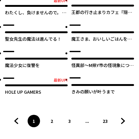
最新UP!
最新UP!
王都の行き止まりカフェ『隠れ
わたくし、負けませんので。 政
家』 ～うっかり魔法使いになっ
略結婚は令嬢のたしなみ
た私の店に筆頭文官様がくつろ
ぎに来ます～
聖女先生の魔法は進んでる！
魔王さま、おいしいごはんを召
し上がれ！～追放された末王女
は魔族の国でしあわせに暮らし
オリジナル
ます！
魔法少女に復讐を
怪異部～M県Y市の怪現象につい
て～
最新UP!
最新UP!
きみの願いが叶うまで
HOLE UP GAMERS
1
2
3
...
23
前のページへ
ページ
へ
ページ
へ
ページ
へ
ページ
へ
次のペ