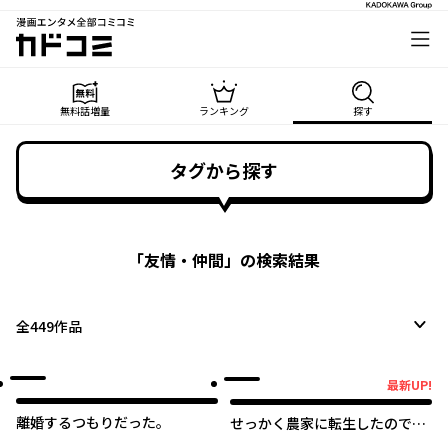
漫画エンタメ全部コミコミ
カドコミ
無料話増量
ランキング
探す
タグから探す
「
友情・仲間
」の検索結果
全
449
作品
最新UP!
最新UP!
離婚するつもりだった。
せっかく農家に転生したので勇
者は目指しません