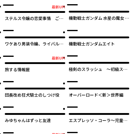
最新UP!
最新UP!
機動戦士ガンダム 水星の魔女 青
ステルス令嬢の恋愛事情 ご主
春フロンティア
人様の秘密を知ってしまったら
溺愛されまして!?
ワケあり男装令嬢、ライバルか
機動戦士ガンダムエイト
ら求婚される
最新UP!
最新UP!
極剣のスラッシュ ～初級スキ
旅する情報屋
ル極めたら、いつの間にか迷宮
都市最強になってたんだが～
団長改め狂犬騎士のしつけ役
オーバーロード＜新＞世界編
オリジナル
みゆちゃんはずっと友達
エスプレッソ・コーラ～児童発
達支援ももの木スクール～