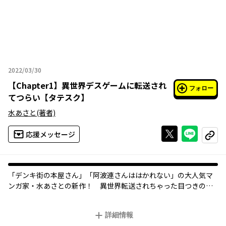
2022/03/30
2022年03月30日
【
Chapter1
】
異世界デスゲームに転送され
フォロー
てつらい【タテスク】
水あさと
(著者)
Xで投稿する
ライン
応援メッセージ
コピー
「デンキ街の本屋さん」「阿波連さんははかれない」の大人気マ
ンガ家・水あさとの新作！ 異世界転送されちゃった目つきの悪
いサラリーマンくん、かなりアレな死神さんに出会いました。
詳細情報