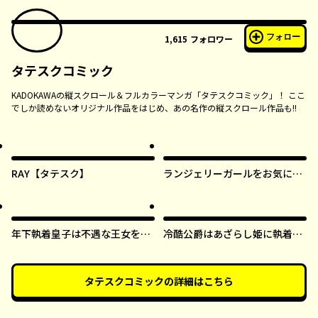
フォロー
1,615
フォロワー
タテスクコミック
KADOKAWAの縦スクロール＆フルカラーマンガ「タテスクコミック」！ ここ
でしか読めないオリジナル作品をはじめ、あの名作の縦スクロール作品も!!
RAY【タテスク】
ランジェリーガールをお気に召
すまま【タテスク】
年下執着皇子は不遇な王女を愛
冷酷公爵はあざらし姫に執着中
しすぎてる【タテスク】
【タテスク】
タテスクコミック
の詳細はこちら