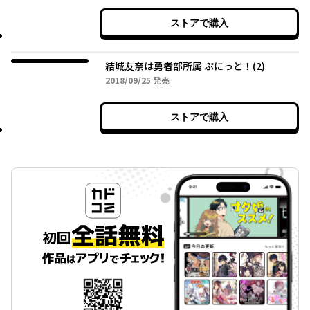
ストアで購入
結城友奈は勇者部所属 ぷにっと！(2)
2018年09月25日
2018/09/25
発売
ストアで購入