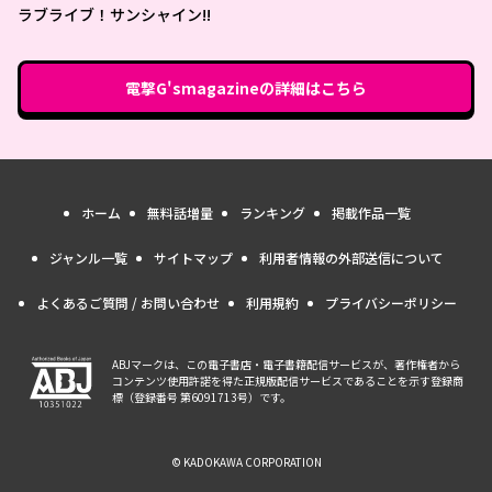
ラブライブ！サンシャイン!!
電撃G'smagazine
の詳細はこちら
ホーム
無料話増量
ランキング
掲載作品一覧
ジャンル一覧
サイトマップ
利用者情報の外部送信について
よくあるご質問 / お問い合わせ
利用規約
プライバシーポリシー
ABJマークは、この電子書店・電子書籍配信サービスが、著作権者から
コンテンツ使用許諾を得た正規版配信サービスであることを示す登録商
標（登録番号 第6091713号）です。
© KADOKAWA CORPORATION