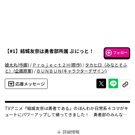
【
#1
】
結城友奈は勇者部所属 ぷにっと！
フォロー
娘太丸
(作画)
/
Ｐｒｏｊｅｃｔ２Ｈ
(原作)
/
タカヒロ（みなとそふ
と）
(企画原案)
/
ＢＵＮＢＵＮ
(キャラクターデザイン)
Xで投稿する
ライン
応援メッセージ
コピー
TVアニメ『結城友奈は勇者である』のほんわか日常系４コマがキ
ュートにパワーアップして帰ってきました！ 勇者部のみんなが
困っている人のために一生懸命に頑張る、心温まるエピソードを
お楽しみに♪
詳細情報