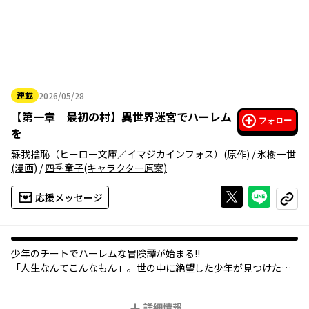
連載
2026/05/28
2026年05月28日
【
第一章 最初の村
】
異世界迷宮でハーレム
フォロー
を
蘇我捨恥（ヒーロー文庫／イマジカインフォス）
(原作)
/
氷樹一世
(漫画)
/
四季童子
(キャラクター原案)
Xで投稿する
ライン
応援メッセージ
コピー
少年のチートでハーレムな冒険譚が始まる!!
「人生なんてこんなもん――」。世の中に絶望した少年が見つけたと
あるサイト。この世界で生きづらいなら異世界で生きてやれ、と
クリックした先は、ホントに異世界!? しかもボーナスポイントを
詳細情報