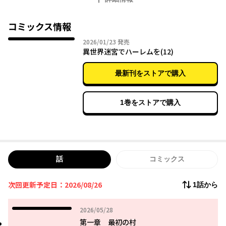
振りまくったおかげで最強の男に生まれ変わった彼は、アイドル
級の美少女を手に入れる権利を得られそうで…!? 生まれ変わった
少年のチートでハーレムな冒険が今始まる！
コミックス情報
2026年01月23日
2026/01/23
発売
異世界迷宮でハーレムを(12)
最新刊をストアで購入
1巻をストアで購入
話
コミックス
次回更新予定日：2026/08/26
1話から
2026年05月28日
2026/05/28
第一章 最初の村