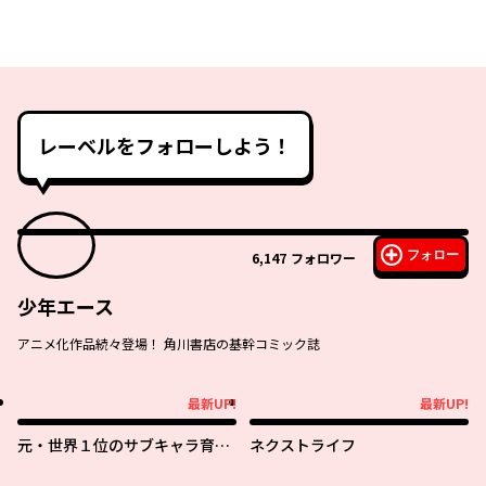
レーベルをフォローしよう！
フォロー
6,147
フォロワー
少年エース
アニメ化作品続々登場！ 角川書店の基幹コミック誌
最新UP!
最新UP!
最新UP!
最新UP!
元・世界１位のサブキャラ育成
ネクストライフ
日記 ～廃プレイヤー、異世界を