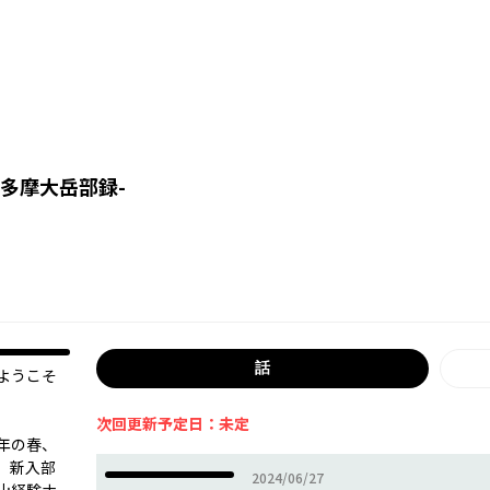
多摩大岳部録-
話
―ようこそ
次回更新予定日：未定
年の春、
）新入部
2024年06月27日
2024/06/27