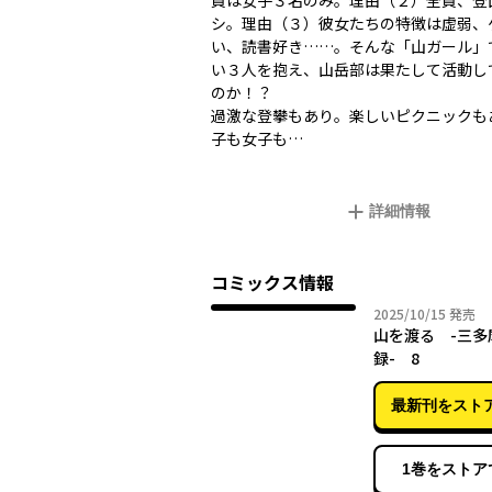
員は女子３名のみ。理由（２）全員、登
シ。理由（３）彼女たちの特徴は虚弱、
い、読書好き……。そんな「山ガール」
い３人を抱え、山岳部は果たして活動し
のか！？
過激な登攀もあり。楽しいピクニックも
子も女子も…
詳細情報
コミックス情報
2025年
2025/10/15
発売
山を渡る -三多
録- 8
最新刊をスト
1巻をストア