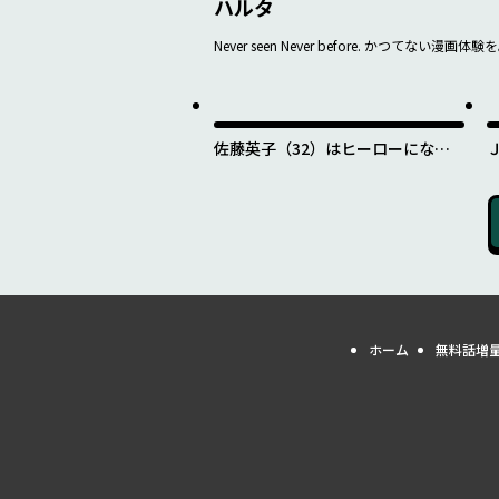
ハルタ
Never seen Never before. かつてない漫画体験
佐藤英子（32）はヒーローになれ
たのか
ホーム
無料話増