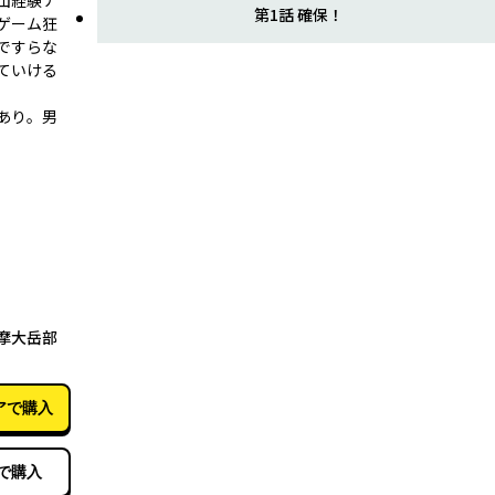
山経験ナ
第1話 確保！
ゲーム狂
ですらな
ていける
あり。男
10月15日
摩大岳部
アで購入
で購入