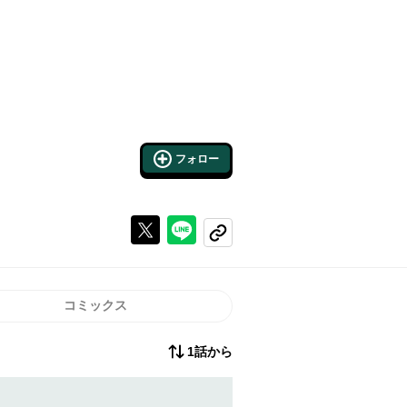
フォロー
Xで投稿する
ラインでシェアする
コピーする
コミックス
1話から