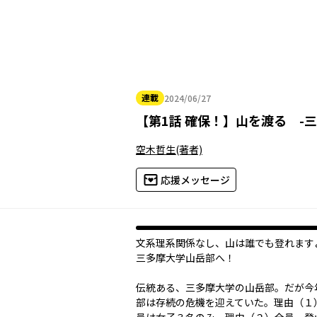
連載
2024/06/27
2024年06月27日
【
第1話 確保！
】
山を渡る -三
空木哲生
(著者)
応援メッセージ
文系理系関係なし、山は誰でも登れます―
三多摩大学山岳部へ！
伝統ある、三多摩大学の山岳部。だが今
部は存続の危機を迎えていた。理由（１