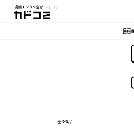
漫画エンタメ全部コミコミ
カドコミ
全
3
作品