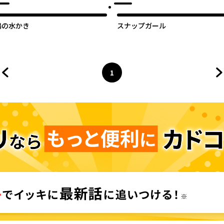
鴨の水かき
スナップガール
1
前のページへ
ページ
へ