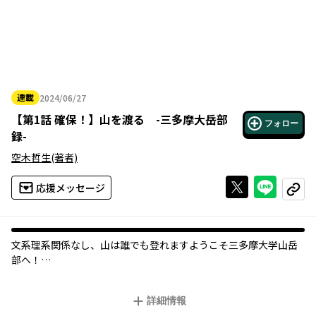
連載
2024/06/27
2024年06月27日
【
第1話 確保！
】
山を渡る -三多摩大岳部
フォロー
録-
空木哲生
(著者)
Xで投稿する
ライン
応援メッセージ
コピー
文系理系関係なし、山は誰でも登れます――ようこそ三多摩大学山岳
部へ！
伝統ある、三多摩大学の山岳部。だが今年の春、部は存続の危機
詳細情報
を迎えていた。理由（１）新入部員は女子３名のみ。理由（２）