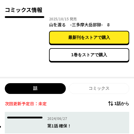
全員、登山経験ナシ。理由（３）彼女たちの特徴は虚弱、ゲーム
狂い、読書好き……。そんな「山ガール」ですらない３人を抱
コミックス情報
え、山岳部は果たして活動していけるのか！？
2025年10月15日
2025/10/15
発売
過激な登攀もあり。楽しいピクニックもあり。男子も女子も、文
山を渡る -三多摩大岳部録- 8
系理系留年浪人、誰でもオーケー。すべてを包み込んでくれ
る“山”を舞台にした、大学生たちの群像劇！
最新刊をストアで購入
1巻をストアで購入
話
コミックス
次回更新予定日：未定
1話から
2024年06月27日
2024/06/27
第1話 確保！