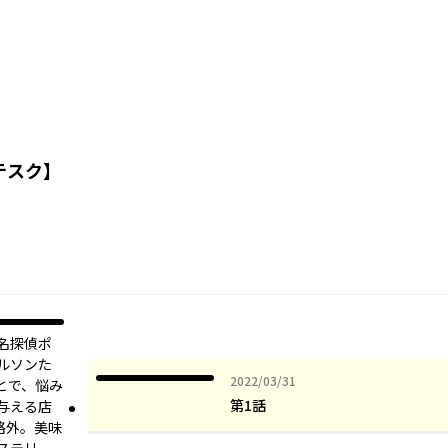
テスク】
名探偵ポ
ルソンた
2022年03月31日
2022/03/31
とで、悩み
第1話
与える店
規格外。美味