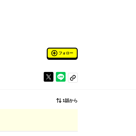
フォロー
Xで投稿する
ラインでシェアする
コピーする
1話から