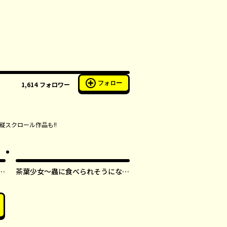
フォロー
1,614
フォロワー
縦スクロール作品も!!
す
茶葉少女～蟲に食べられそうになっ
たら、私の能力が覚醒しました！～
【タテスク】