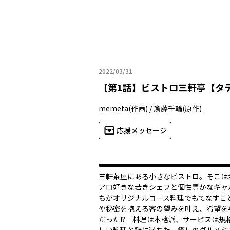
2022/03/31
2022年03月31日
【
第1話
】
ビストロ三軒亭【タ
memeta
(作画)
/
斎藤千輪
(原作)
応援メッセージ
三軒茶屋にある小さなビストロ。そこは
アロ好きな若きシェフと個性豊かなギャ
ちがオリジナルコース料理でもてなすこ
や秘密を抱える客の望みを叶え、希望を
だった――!? 料理は本格派、サービスは