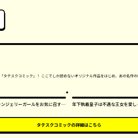
ンガ「タテスクコミック」！ ここでしか読めないオリジナル作品をはじめ、あの名作の
ランジェリーガールをお気に召すま
年下執着皇子は不遇な王女を愛し
ま【タテスク】
ぎてる【タテスク】
タテスクコミック
の詳細はこちら