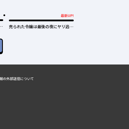
最新UP!
最新UP!
日
売られた令嬢は最後の夜にヤリ逃げ
しました〜平和に子育てしている
と、迎えに来たのは激重王子様でし
た〜
報の外部送信について