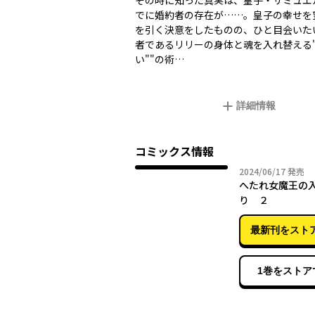
その時に知った真実は、皇子・サミュエ
でに婚約者の存在が……。皇子の幸せを
を引く決意をしたものの、ひと目会いた
者であるリリーの身体と魂を入れ替える"
い""の術…
詳細情報
コミックス情報
2024年
2024/06/17
発売
へたれ女魔王の
り ２
最新刊をスト
1巻をストア