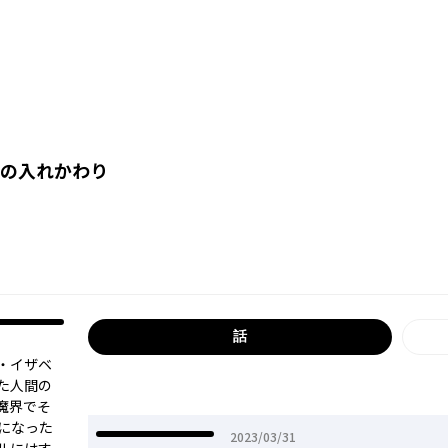
の入れかわり
話
・イザベ
た人間の
魔界でそ
になった
2023年03月31日
2023/03/31