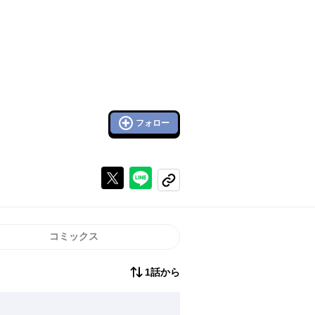
フォロー
Xで投稿する
ラインでシェアする
コピーする
コミックス
1話から