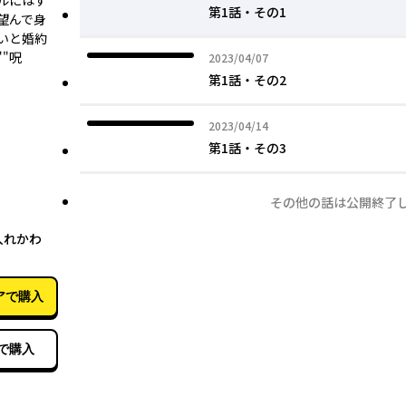
ルにはす
第1話・その1
望んで身
いと婚約
"呪
2023年04月07日
2023/04/07
第1話・その2
2023年04月14日
2023/04/14
第1話・その3
その他の話は公開終了
06月17日
入れかわ
アで購入
で購入