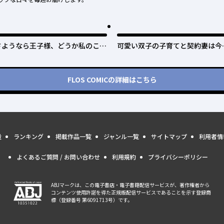
さようなら王子様、どうか私のこと
可愛い双子の子育てと契約妻は今
は忘れてください
で終了予定です
FLOS COMIC
の詳細はこちら
量
ランキング
掲載作品一覧
ジャンル一覧
サイトマップ
利用者情
よくあるご質問 / お問い合わせ
利用規約
プライバシーポリシー
ABJマークは、この電子書店・電子書籍配信サービスが、著作権者から
コンテンツ使用許諾を得た正規版配信サービスであることを示す登録商
標（登録番号 第6091713号）です。