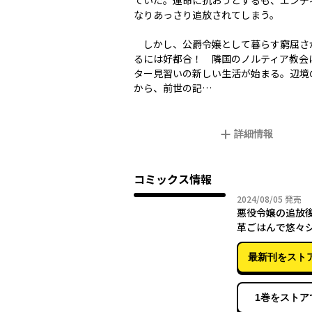
ていた。運命に抗おうとするも、エンデ
なりあっさり追放されてしまう。
しかし、公爵令嬢として暮らす窮屈さ
るには好都合！ 隣国のノルティア教会
ター見習いの新しい生活が始まる。辺境
から、前世の記…
詳細情報
コミックス情報
2024年
2024/08/05
発売
悪役令嬢の追放後
革ごはんで悠々
らし 11
最新刊をスト
1巻をストア