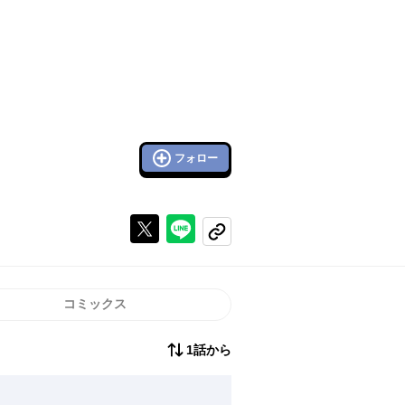
フォロー
Xで投稿する
ラインでシェアする
コピーする
コミックス
1話から