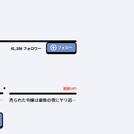
フォロー
41,286
フォロワー
最新UP!
最新UP!
日
売られた令嬢は最後の夜にヤリ逃げ
しました〜平和に子育てしている
と、迎えに来たのは激重王子様でし
た〜