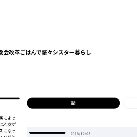
 教会改革ごはんで悠々シスター暮らし
話
務によっ
は乙女ゲ
スになっ
2018年12月03日
2018/12/03