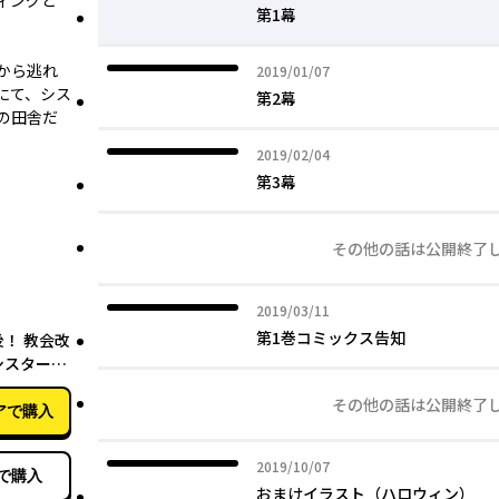
ィングと
第1幕
から逃れ
2019年01月07日
2019/01/07
にて、シス
第2幕
の田舎だ
2019年02月04日
2019/02/04
第3幕
その他の話は公開終了
2019年03月11日
2019/03/11
08月05日
第1巻コミックス告知
！ 教会改
シスター暮
その他の話は公開終了
アで購入
2019年10月07日
2019/10/07
で購入
おまけイラスト（ハロウィン）