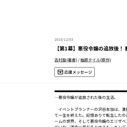
2018/12/03
2018年12月03日
【
第1幕
】
悪役令嬢の追放後！
吉村旋
(著者)
/
柚原テイル
(原作)
応援メッセージ
――――悪役令嬢が追放された後の生活。
イベントプランナーの沢谷友加は、激
て一生を終えた。記憶ありで転生したの
ームの世界、そして悪役令嬢のエリザベ