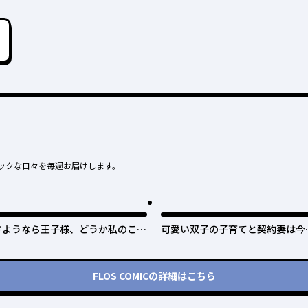
ックな日々を毎週お届けします。
さようなら王子様、どうか私のこと
可愛い双子の子育てと契約妻は今
は忘れてください
で終了予定です
FLOS COMIC
の詳細はこちら