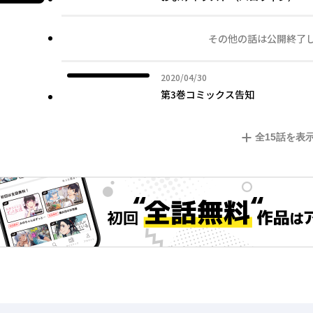
その他の話は公開終了
2020年04月30日
2020/04/30
第3巻コミックス告知
全
15
話を表