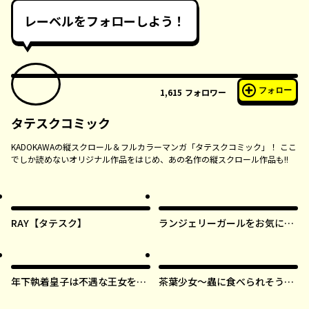
レーベルをフォローしよう！
フォロー
1,615
フォロワー
タテスクコミック
KADOKAWAの縦スクロール＆フルカラーマンガ「タテスクコミック」！ ここ
でしか読めないオリジナル作品をはじめ、あの名作の縦スクロール作品も!!
RAY【タテスク】
ランジェリーガールをお気に召
すまま【タテスク】
年下執着皇子は不遇な王女を愛
茶葉少女～蟲に食べられそうに
しすぎてる【タテスク】
なったら、私の能力が覚醒しま