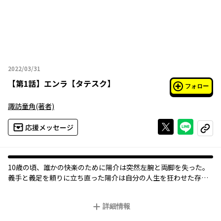
2022/03/31
2022年03月31日
【
第1話
】
エンラ【タテスク】
フォロー
諏訪童角
(著者)
Xで投稿する
ライン
応援メッセージ
コピー
10歳の頃、誰かの快楽のために陽介は突然左腕と両脚を失った。
義手と義足を頼りに立ち直った陽介は自分の人生を狂わせた存在
をたどっていく。もう警察や法律を信じない陽介は自分のやり方
と、暴力で、つぶしていく！
詳細情報