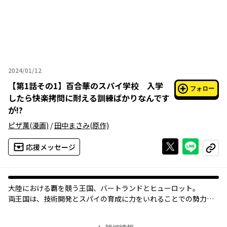
2024/01/12
2024年01月12日
【
第1話その1
】
百合華のスパイ学校 入学
フォロー
したら快楽拷問に耐える訓練ばかりなんです
が!?
ピザ萬
(漫画)
/
田中まさみ
(原作)
Xで投稿する
ライン
応援メッセージ
コピー
大陸における覇を競う王国、バートランドとヒューロット。
両王国は、技術開発とスパイの育成に力をいれることでの勢力均
衡を保っていた。