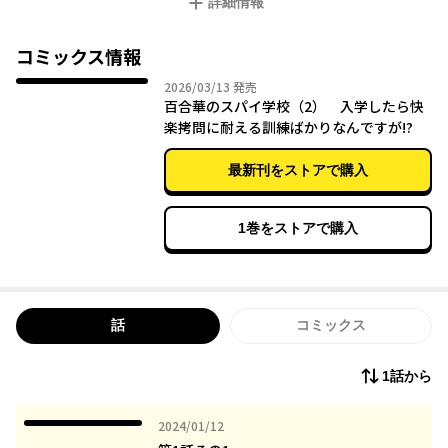
詳細情報
セシリア・フィリスは、そんなパートランドの名門スパイ学校に
合格した女子学生だ。
憧れている伝説のスパイのように活躍する日を夢見て入学したセ
コミックス情報
シリアだが、
2026年03月13日
2026/03/13
発売
個人授業が「拷問に耐える訓練」と称したちょっと変わった訓練
百合華のスパイ学校（2） 入学したら快
ばかりで――。
楽拷問に耐える訓練ばかりなんですが!?
最新刊をストアで購入
1巻をストアで購入
話
コミックス
1話から
2024年01月12日
2024/01/12