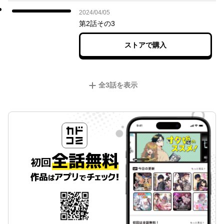
2024年04月05日
2024/04/05
第2話その3
ストアで購入
全
3
話を表示