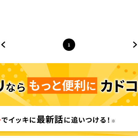
1
前のページへ
ページ
へ