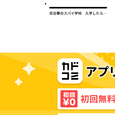
百合華のスパイ学校 入学したら快
楽拷問に耐える訓練ばかりなんです
が!?