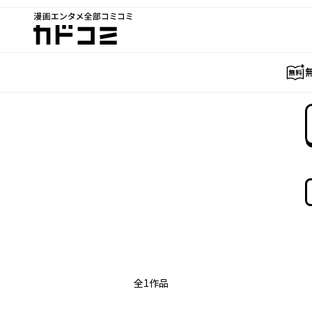
漫画エンタメ全部コミコミ
カドコミ
全
1
作品