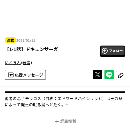
連載
2021/01/13
2021年01月13日
【
1-1話
】
ドキュンサーガ
フォロー
いとまん
(著者)
Xで投稿する
ライン
応援メッセージ
コピー
勇者の息子モッコス（自称：エドワードハインリッヒ）は王の命
によって魔王の眠る島へと赴く。
そこで出会った魔王の正体とは――。
急転する物語で話題沸騰のWEBコミックがまさかの連載化！
詳細情報