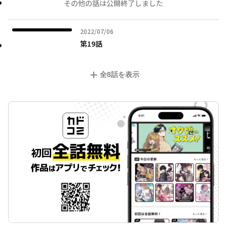
その他の話は公開終了しました
2022年07月06日
2022/07/06
第19話
全
8
話を表示