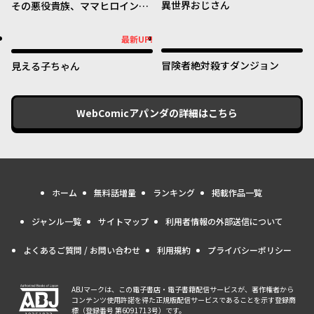
異世界おじさん
その悪役貴族、ママヒロインが
好きすぎる ～真摯な努力で最強
となり不遇な推しキャラ助けま
最新UP!
最新UP!
くる～
冒険者絶対殺すダンジョン
見える子ちゃん
WebComicアパンダ
の詳細はこちら
ホーム
無料話増量
ランキング
掲載作品一覧
ジャンル一覧
サイトマップ
利用者情報の外部送信について
よくあるご質問 / お問い合わせ
利用規約
プライバシーポリシー
ABJマークは、この電子書店・電子書籍配信サービスが、著作権者から
コンテンツ使用許諾を得た正規版配信サービスであることを示す登録商
標（登録番号 第6091713号）です。