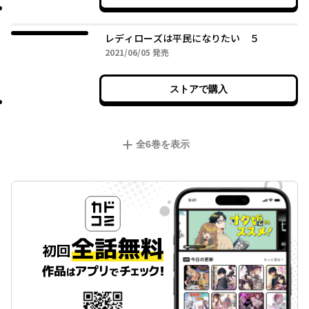
レディローズは平民になりたい ５
2021年06月05日
2021/06/05
発売
ストアで購入
全
6
巻を表示