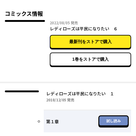
なんて絶対イヤ！ これで目標の平民になれる……と思ったのも
束の間、王子のお兄様やら義理の弟やら、かつての攻略プレイヤ
コミックス情報
ー達から追いかけられる日々が始まり……? 完璧令嬢・フェリシ
2022年08月05日
2022/08/05
発売
アのお妃様ルート脱出ストーリー！
レディローズは平民になりたい ６
最新刊をストアで購入
1巻をストアで購入
レディローズは平民になりたい １
2018年12月05日
2018/12/05
発売
試し読み
第１章