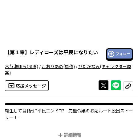
【
第１章
】
レディローズは平民になりたい
フォロー
木与瀬ゆら
(漫画)
/
こおりあめ
(原作)
/
ひだかなみ
(キャラクター原
案)
Xで投稿する
ライン
応援メッセージ
コピー
転生して目指せ“平民エンド”!? 完璧令嬢のお妃ルート脱出ストー
リー！
「今日この時をもって貴様との婚約を破棄する」「はい！ 喜ん
で!!」前世でプレイしていた乙女ゲーム「救国のレディローズ」そ
詳細情報
のままの世界に転生した私・フェリシア。堅苦しいお妃様になる