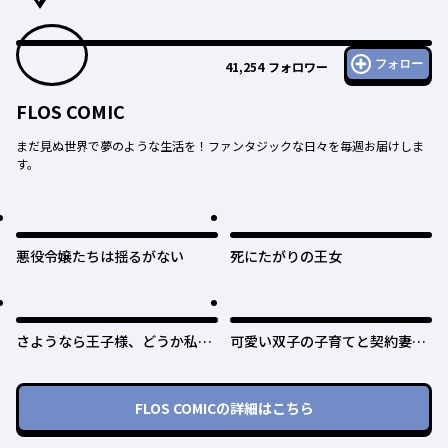
フォロー
41,254
フォロワー
FLOS COMIC
まだ見ぬ世界で夢のような生活を！ファンタジックな日々を毎週お届けしま
す。
悪役令嬢たちは揺るがない
死にたがりの王女
さようなら王子様、どうか私の
可愛い双子の子育てと契約妻は
ことは忘れてください
今日で終了予定です
FLOS COMIC
の詳細はこちら