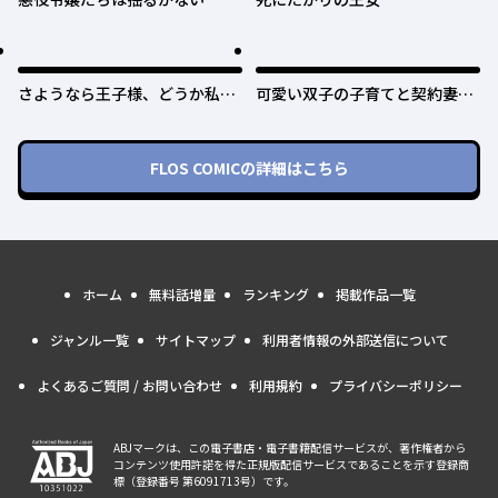
さようなら王子様、どうか私の
可愛い双子の子育てと契約妻は
ことは忘れてください
今日で終了予定です
FLOS COMIC
の詳細はこちら
ホーム
無料話増量
ランキング
掲載作品一覧
ジャンル一覧
サイトマップ
利用者情報の外部送信について
よくあるご質問 / お問い合わせ
利用規約
プライバシーポリシー
ABJマークは、この電子書店・電子書籍配信サービスが、著作権者から
コンテンツ使用許諾を得た正規版配信サービスであることを示す登録商
標（登録番号 第6091713号）です。