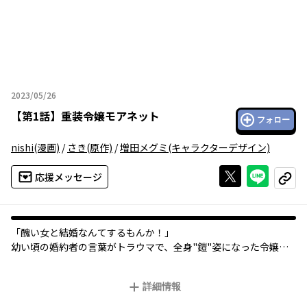
2023/05/26
2023年05月26日
【
第1話
】
重装令嬢モアネット
フォロー
nishi
(漫画)
/
さき
(原作)
/
増田メグミ
(キャラクターデザイン)
Xで投稿する
ライン
応援メッセージ
コピー
「醜い女と結婚なんてするもんか！」
幼い頃の婚約者の言葉がトラウマで、全身"鎧"姿になった令嬢・
モアネット。現在は森の古城で１人生活し、世間からは「重装令
嬢」とあだ名されながら恋愛とは遠い日々を送っていた。そんな
詳細情報
ある日、トラウマの元凶である元婚約者の王子とその従者でイケ
メン毒舌騎士・パーシヴァルが訪れてきて!?