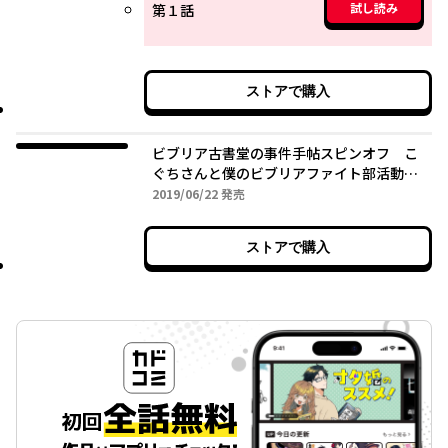
試し読み
第１話
ストアで購入
ビブリア古書堂の事件手帖スピンオフ こ
ぐちさんと僕のビブリアファイト部活動日
誌 2
2019年06月22日
2019/06/22
発売
ストアで購入