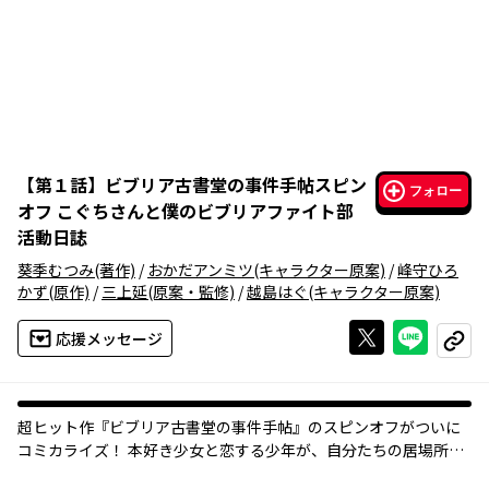
【
第１話
】
ビブリア古書堂の事件手帖スピン
フォロー
オフ こぐちさんと僕のビブリアファイト部
活動日誌
葵季むつみ
(著作)
/
おかだアンミツ
(キャラクター原案)
/
峰守ひろ
かず
(原作)
/
三上延
(原案・監修)
/
越島はぐ
(キャラクター原案)
Xで投稿する
ライン
応援メッセージ
コピー
超ヒット作『ビブリア古書堂の事件手帖』のスピンオフがついに
コミカライズ！ 本好き少女と恋する少年が、自分たちの居場所――旧
図書室を護るため、書評バトル(ビブリアファイト)に挑む、爽やか