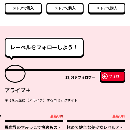
と二つの顔～
と繋がりの時～
と巡るさだめ～
ストアで購入
ストアで購入
ストアで購入
レーベルをフォローしよう！
フォロー
13,019
フォロワー
アライブ＋
キミを元気に（アライブ）するコミックサイト
最新UP!
最新UP!
最新UP!
最新UP!
異世界のすみっこで快適ものづ
極めて健全な美少女レベルアッ