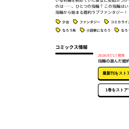
いる刺繍を眺めていた彼女に突如ぶつか
のは……、ひとつの指輪？ この指輪はいっ
指輪から始まる婚約ラブファンタジー！
タグ
タグ
タグ
少女
ファンタジー
コミカライ
タグ
タグ
タグ
なろう系
小説家になろう
なろ
コミックス情報
2026年
2026/07/17
発売
指輪の選んだ婚
最新刊をスト
1巻をストア