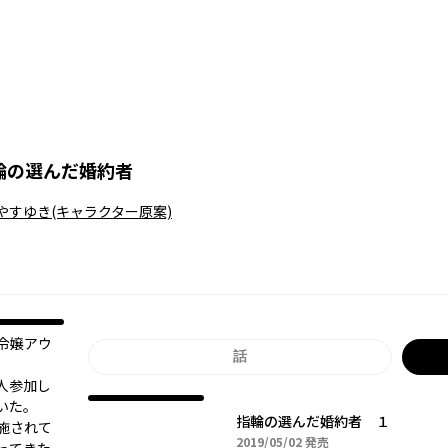
輪の選んだ婚約者
やすゆき
(キャラクター原案)
令嬢アウ
話
人参加し
いた。
指輪の選んだ婚約者 １
施されて
2019年05月02日
2019/05/02
発売