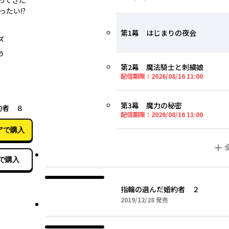
ってきた
たい!?
第1幕 はじまりの夜会
ズ
う
第2幕 魔法騎士と刺繍娘
2026年0
配信期限：
2026/08/16 11:00
07月17日
第3幕 魔力の秘密
約者 ８
2026年0
配信期限：
2026/08/16 11:00
アで購入
で購入
指輪の選んだ婚約者 ２
2019年12月28日
2019/12/28
発売