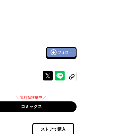
フォロー
Xで投稿する
ラインでシェアする
コピーする
＼ 無料話増量中 ／
無料話増量中
コミックス
ストアで購入