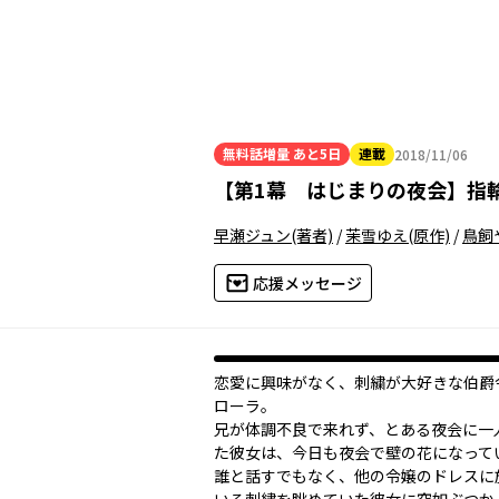
無料話増量
あと5日
連載
2018/11/06
2018年11月06日
【
第1幕 はじまりの夜会
】
指
早瀬ジュン
(著者)
/
茉雪ゆえ
(原作)
/
鳥飼
応援メッセージ
恋愛に興味がなく、刺繍が大好きな伯爵
ローラ。
兄が体調不良で来れず、とある夜会に一
た彼女は、今日も夜会で壁の花になって
誰と話すでもなく、他の令嬢のドレスに