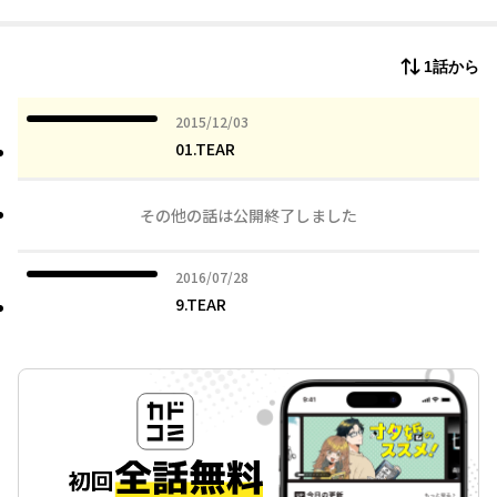
リアで明かされたッ！あの「ほのぼの」とした世界とは一転、心
も身体も傷つき、血に染まる【エクスロザリオ】の世界をどうぞ
お楽しみください☆☆☆
1話から
2015年12月03日
2015/12/03
01.TEAR
その他の話は公開終了しました
2016年07月28日
2016/07/28
9.TEAR