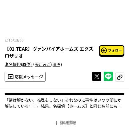
2015/12/03
2015年12月03日
【
01.TEAR
】
ヴァンパイアホームズ エクス
フォロー
ロザリオ
瀬名快伸
(原作)
/
天月みご
(漫画)
Xで投稿する
ライン
応援メッセージ
コピー
「謎は解かない、推理もしない」それなのに事件はいつの間にか
解決している……。結果、名探偵【ホームズ】と同じ名前にも恥
じない(？)活躍にて、多くのファンを魅了してきた『VAMPIRE HO
LMES』が、ついに原作者：瀬名快伸氏の描き下ろしオリジナル原
詳細情報
作にて【ヴァンパイア】であった過去のストーリーがコミックク