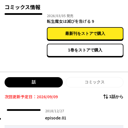
めようとしたその時、青年が魔女の家を訪れて……!?
コミックス情報
2026年03月05日
2026/03/05
発売
二度目の十八歳を迎えた日、引きこもり魔女・セナは運命の激流
転生魔女は滅びを告げる 9
に飲み込まれる―‐！
最新刊をストアで購入
1巻をストアで購入
話
コミックス
次回更新予定日：2026/09/09
1話から
2018年12月27日
2018/12/27
episode.01