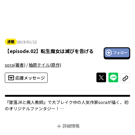
連載
2019/01/22
2019年01月22日
【
episode.02
】
転生魔女は滅びを告げる
フォロー
sora
(著者)
/
柚原テイル
(原作)
Xで投稿する
ライン
応援メッセージ
コピー
『墜落JKと廃人教師』で大ブレイク中の人気作家soraが描く、初
のオリジナルファンタジー！
脱引きこもりを目指して外出した矢先、交通事故にあった女子高
詳細情報
生の白井星奈は、目が覚めるとなぜかファンタジー世界に転生！
周囲から魔女と恐れられ、誰も来ない森の奥で脱ヒキをあきら