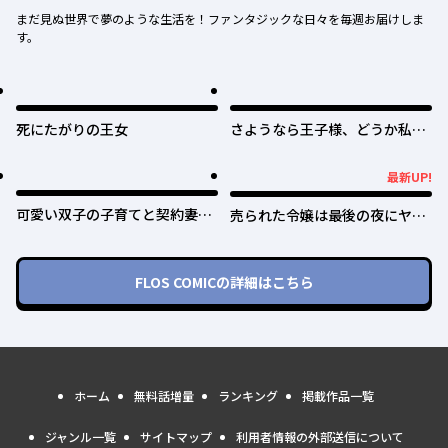
まだ見ぬ世界で夢のような生活を！ファンタジックな日々を毎週お届けしま
す。
死にたがりの王女
さようなら王子様、どうか私の
ことは忘れてください
最新UP!
最新UP!
可愛い双子の子育てと契約妻は
売られた令嬢は最後の夜にヤリ
今日で終了予定です
逃げしました〜平和に子育てし
ていると、迎えに来たのは激重
王子様でした〜
FLOS COMIC
の詳細はこちら
ホーム
無料話増量
ランキング
掲載作品一覧
ジャンル一覧
サイトマップ
利用者情報の外部送信について