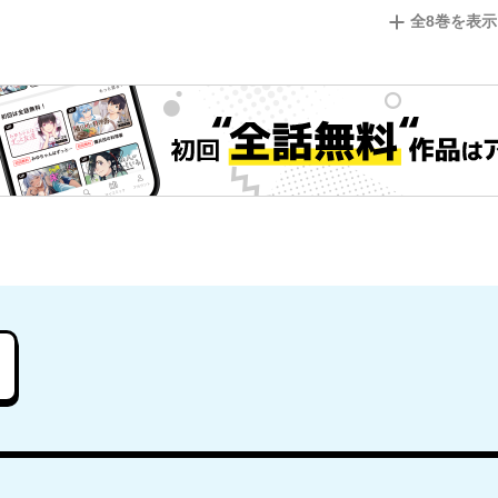
全
8
巻を表示