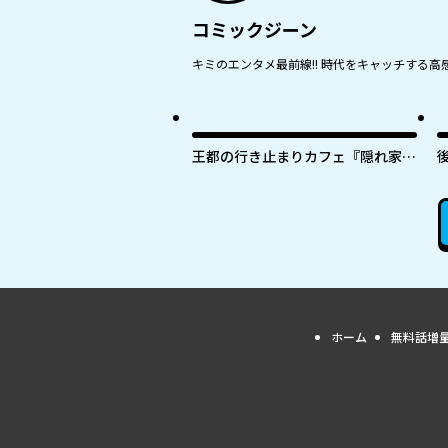
コミックジーン
キミのエンタメ最前線!! 時代をキャッチする高感
王都の行き止まりカフェ『隠れ家』
～うっかり魔法使いになった私の店
に筆頭文官様がくつろぎに来ます～
ホーム
無料話増