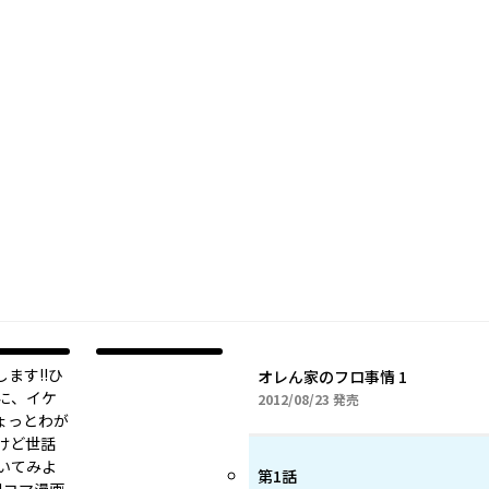
ます!!ひ
オレん家のフロ事情 1
に、イケ
2012年08月23日
2012/08/23
発売
ょっとわが
けど世話
いてみよ
第1話