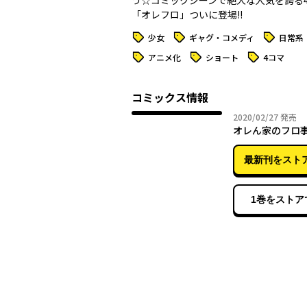
う☆コミックジーンで絶大な人気を誇る
「オレフロ」ついに登場!!
タグ
タグ
タグ
少女
ギャグ・コメディ
日常系
タグ
タグ
タグ
アニメ化
ショート
4コマ
コミックス情報
2020年
2020/02/27
発売
オレん家のフロ事
最新刊をスト
1巻をストア