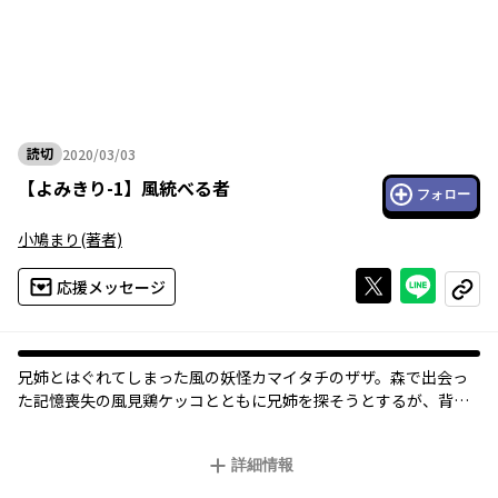
読切
2020/03/03
2020年03月03日
【
よみきり-1
】
風統べる者
フォロー
小鳩まり
(著者)
Xで投稿する
ライン
応援メッセージ
コピー
兄姉とはぐれてしまった風の妖怪カマイタチのザザ。森で出会っ
た記憶喪失の風見鶏ケッコとともに兄姉を探そうとするが、背後
からふたりを狙う影が……!? 小鳩まりが贈るあやかし冒険譚、ご
堪能あれ☆
詳細情報