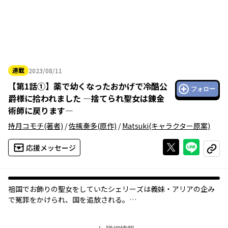
連載
2023/08/11
2023年08月11日
【
第1話①
】
薬で幼くなったおかげで冷酷公
フォロー
爵様に拾われました ―捨てられ聖女は錬金
術師に戻ります―
持月コモチ
(著者)
/
佐槻奏多
(原作)
/
Matsuki
(キャラクター原案)
Xで投稿する
ライン
応援メッセージ
コピー
祖国でお飾りの聖女をしていたシェリーズは義妹・アリアの企み
で冤罪をかけられ、国を追放される。
命を狙われて逃走するもピンチに陥ってしまい、決死の覚悟で持
っていた薬を飲むと、なんと身体が少女の姿に――！