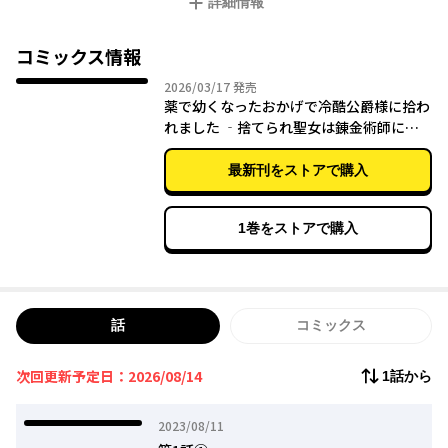
詳細情報
そんなシェリーズの前に現れたのは“冷酷公爵”と噂のディアーシ
ュで…。
コミックス情報
姿を変えて第２の人生をスタートする、人生やり直しファンタジ
2026年03月17日
2026/03/17
発売
薬で幼くなったおかげで冷酷公爵様に拾わ
れました ‐捨てられ聖女は錬金術師に戻
ります‐ ４
最新刊をストアで購入
1巻をストアで購入
話
コミックス
次回更新予定日：2026/08/14
1話から
2023年08月11日
2023/08/11