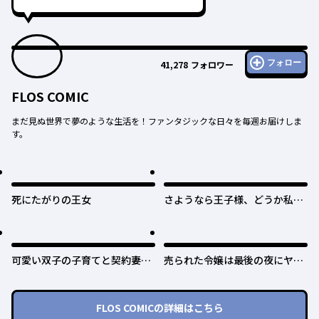
フォロー
41,278
フォロワー
FLOS COMIC
まだ見ぬ世界で夢のような生活を！ファンタジックな日々を毎週お届けしま
す。
死にたがりの王女
さようなら王子様、どうか私の
ことは忘れてください
可愛い双子の子育てと契約妻は
売られた令嬢は最後の夜にヤリ
今日で終了予定です
逃げしました〜平和に子育てし
ていると、迎えに来たのは激重
王子様でした〜
FLOS COMIC
の詳細はこちら