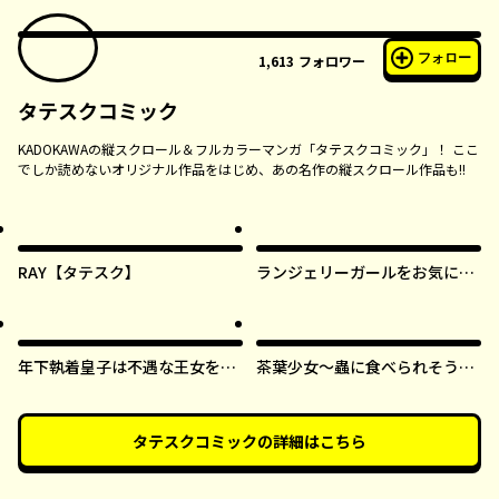
フォロー
1,613
フォロワー
タテスクコミック
KADOKAWAの縦スクロール＆フルカラーマンガ「タテスクコミック」！ ここ
でしか読めないオリジナル作品をはじめ、あの名作の縦スクロール作品も!!
RAY【タテスク】
ランジェリーガールをお気に召
すまま【タテスク】
年下執着皇子は不遇な王女を愛
茶葉少女～蟲に食べられそうに
しすぎてる【タテスク】
なったら、私の能力が覚醒しま
した！～【タテスク】
タテスクコミック
の詳細はこちら