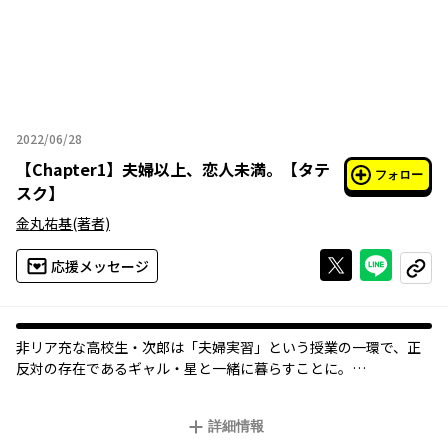
2022/06/28
2022年06月28日
【
Chapter1
】
夫婦以上、恋人未満。【タテ
フォロー
スク】
金丸祐基
(著者)
Xで投稿する
ライン
応援メッセージ
コピー
非リア充な高校生・次郎は「夫婦実習」という授業の一環で、正
反対の存在であるギャル・星と一緒に暮らすことに。
二人は互いの想い人とペアを交換する権利を得るために、しぶし
ぶ夫婦らしい事を演じるのだが…!?
詳細情報