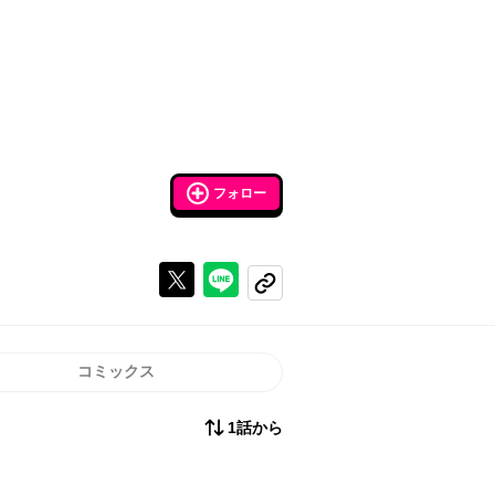
フォロー
Xで投稿する
ラインでシェアする
コピーする
コミックス
1話から