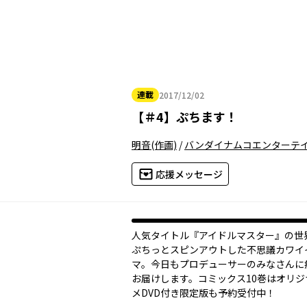
連載
2017/12/02
2017年12月02日
【
＃4
】
ぷちます！
明音
(作画)
/
バンダイナムコエンターテ
応援メッセージ
人気タイトル『アイドルマスター』の世
ぷちっとスピンアウトした不思議カワイ
マ。今日もプロデューサーのみなさんに
お届けします。コミックス10巻はオリジ
メDVD付き限定版も予約受付中！