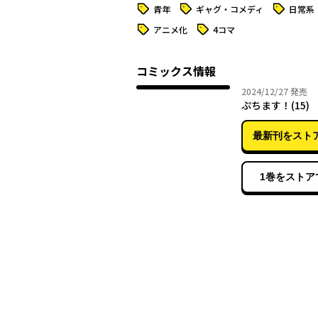
タグ
タグ
タグ
青年
ギャグ・コメディ
日常系
タグ
タグ
アニメ化
4コマ
コミックス情報
2024年
2024/12/27
発売
ぷちます！(15)
最新刊をスト
1巻をストア