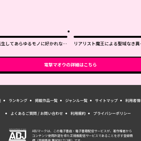
転生してあらゆるモノに好かれなが
リアリスト魔王による聖域なき異
ら異世界で好きな事をして生きて行
界改革
く
電撃マオウ
の詳細はこちら
量
ランキング
掲載作品一覧
ジャンル一覧
サイトマップ
利用者情
よくあるご質問 / お問い合わせ
利用規約
プライバシーポリシー
ABJマークは、この電子書店・電子書籍配信サービスが、著作権者から
コンテンツ使用許諾を得た正規版配信サービスであることを示す登録商
標（登録番号 第6091713号）です。