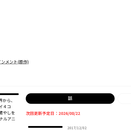
インメント
(原作)
話
界から、
イ４コ
癒やしを
次回更新予定日：2026/08/22
ナルアニ
2017年12月02日
2017/12/02