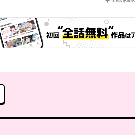
全
9
話を表示