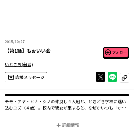
2015/10/27
2015年10月27日
【
第1話
】
もぉいい会
フォロー
いときち
(著者)
Xで投稿する
ライン
応援メッセージ
コピー
モモ・アヤ・ヒナ・シノの仲良し４人組と、ときどき学校に迷い
込むユズ（４歳）。校内で彼女が集まると、なぜかいつも「かく
れんぼ」が始まってしまう。毎回オニをやらされちゃうモモは、
みんなを見つけられるかな！？
詳細情報