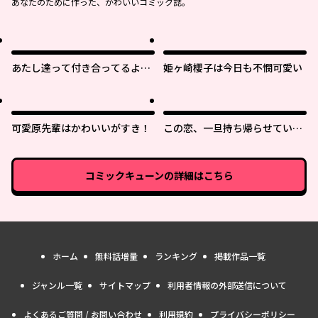
あなたのために作った、かわいいコミック誌。
あたし達って付き合ってるよ
姫ヶ崎櫻子は今日も不憫可愛い
ね!?
可愛原先輩はかわいいがすき！
この恋、一旦持ち帰らせていた
だきます！
コミックキューン
の詳細はこちら
ホーム
無料話増量
ランキング
掲載作品一覧
ジャンル一覧
サイトマップ
利用者情報の外部送信について
よくあるご質問 / お問い合わせ
利用規約
プライバシーポリシー