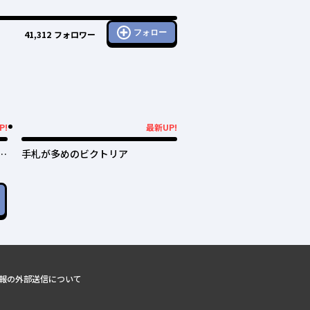
フォロー
41,312
フォロワー
P!
最新UP!
最新UP!
過
手札が多めのビクトリア
犬
報の外部送信について