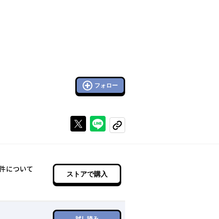
フォロー
Xで投稿する
ラインでシェアする
コピーする
た件について
ストアで購入
試し読み