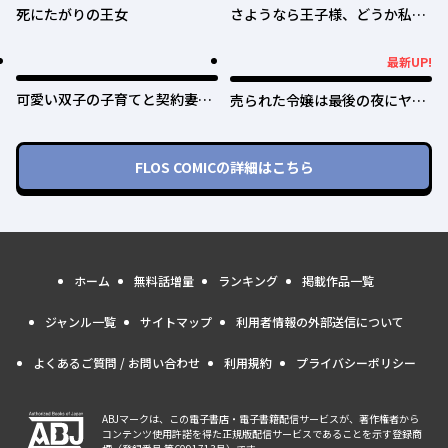
死にたがりの王女
さようなら王子様、どうか私の
ことは忘れてください
最新UP!
最新UP!
可愛い双子の子育てと契約妻は
売られた令嬢は最後の夜にヤリ
今日で終了予定です
逃げしました〜平和に子育てし
ていると、迎えに来たのは激重
王子様でした〜
FLOS COMIC
の詳細はこちら
ホーム
無料話増量
ランキング
掲載作品一覧
ジャンル一覧
サイトマップ
利用者情報の外部送信について
よくあるご質問 / お問い合わせ
利用規約
プライバシーポリシー
ABJマークは、この電子書店・電子書籍配信サービスが、著作権者から
コンテンツ使用許諾を得た正規版配信サービスであることを示す登録商