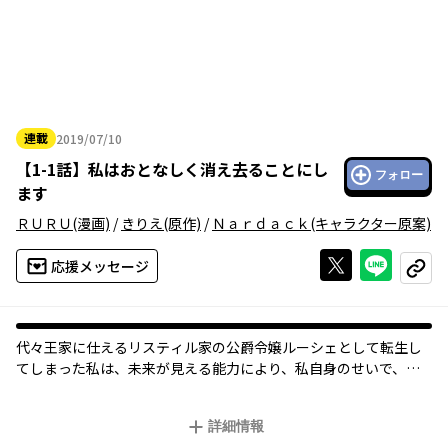
連載
2019/07/10
2019年07月10日
【
1-1話
】
私はおとなしく消え去ることにし
フォロー
ます
ＲＵＲＵ
(漫画)
/
きりえ
(原作)
/
Ｎａｒｄａｃｋ
(キャラクター原案)
Xで投稿する
ライン
応援メッセージ
コピー
代々王家に仕えるリスティル家の公爵令嬢ルーシェとして転生し
てしまった私は、未来が見える能力により、私自身のせいで、こ
の後起こる後継者争い、はたまた国を揺るがす騒動をを未来視し
てしまい……そんな騒動を回避して平和で楽しい人生を送るた
詳細情報
め、私は家出をすることにしました！