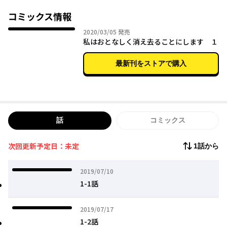
ツンデレ王子様・私至上主義の従者が何かと構ってきて、おとな
しく消え去るのも大変です!?
コミックス情報
2020年03月05日
2020/03/05
発売
私はおとなしく消え去ることにします １
最新刊をストアで購入
話
コミックス
次回更新予定日：未定
1話から
2019年07月10日
2019/07/10
1-1話
2019年07月17日
2019/07/17
1-2話