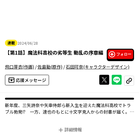
連載
2024/06/28
2024年06月28日
【
第1話
】
魔法科高校の劣等生 動乱の序章編
フォロー
飛口芽衣
(作画)
/
佐島勤
(原作)
/
石田可奈
(キャラクターデザイン)
Xで投稿する
ライン
応援メッセージ
コピー
新年度、三矢詩奈や矢車侍郎ら新入生を迎えた魔法科高校でトラ
ブル勃発!? 一方、達也のもとに十文字克人からの封書が届く。そ
詳細情報