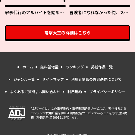
家事代行のアルバイトを始めた
冒険者になれなかった俺、スキ
ら学園一の美少女の家族に気に
ル「おっぱい矯正」で悩めるあ
入られちゃいました。
の子を人助け!?
電撃大王
の詳細はこちら
ホーム
無料話増量
ランキング
掲載作品一覧
ジャンル一覧
サイトマップ
利用者情報の外部送信について
よくあるご質問 / お問い合わせ
利用規約
プライバシーポリシー
ABJマークは、この電子書店・電子書籍配信サービスが、著作権者から
コンテンツ使用許諾を得た正規版配信サービスであることを示す登録商
標（登録番号 第6091713号）です。