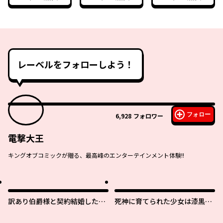
レーベルをフォローしよう！
フォロー
6,928
フォロワー
電撃大王
キングオブコミックが贈る、最高峰のエンターテインメント体験!!
訳あり伯爵様と契約結婚した
死神に育てられた少女は漆黒の
ら、義娘（六歳）の契約母にな
剣を胸に抱く
ってしまいました。