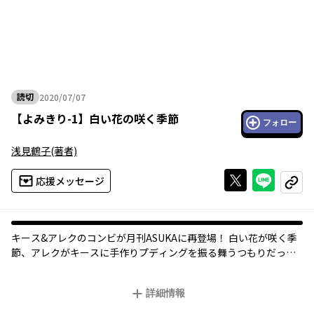
読切
2020/07/07
2020年07月07日
【
よみきり-1
】
白い花の咲く季節
フォロー
浅見鶴子
(著者)
Xで投稿する
ライン
応援メッセージ
コピー
キース&アレクのコンビが月刊ASUKAに再登場！ 白い花が咲く季
節、アレクがキースに手作りプディングを振る舞うつもりだった
のだが……？ 中世ヨーロッパで戦う戦士のとある日常の物語。
詳細情報