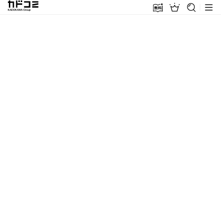
カドコミ KADOKAWA Group
無料話増量
ランキング
探す