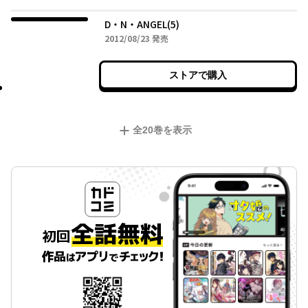
D・N・ANGEL(5)
2012年08月23日
2012/08/23
発売
ストアで購入
全
20
巻を表示