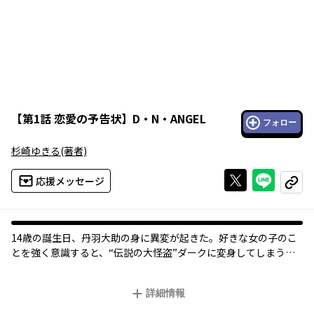
【
第1話 恋愛の予告状
】
D・N・ANGEL
フォロー
杉崎ゆきる
(著者)
Xで投稿する
ライン
応援メッセージ
コピー
14歳の誕生日、丹羽大助の身に異変が起きた。好きな女の子のこ
とを強く意識すると、“伝説の大怪盗”ダークに変身してしまうの
だ!! フツーの恋愛がしたいのに…どうなる大助の人生!?
詳細情報