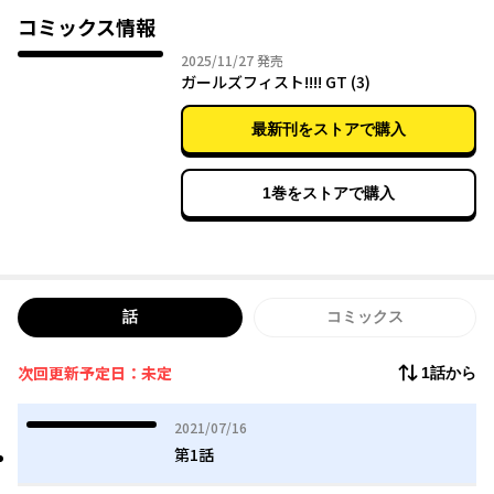
コミックス情報
★『ガールズフィスト!!!! GT』のショートアニメも配信中!!★
2025年11月27日
2025/11/27
発売
★アニメ第１話は下の動画埋め込みから!!!!★
ガールズフィスト!!!! GT (3)
最新刊をストアで購入
1巻をストアで購入
話
コミックス
次回更新予定日：未定
1話から
2021年07月16日
2021/07/16
第1話