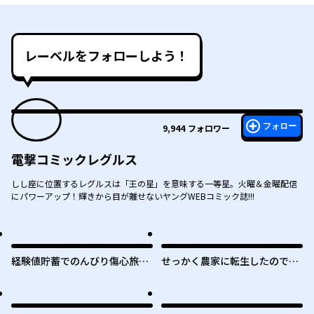
レーベルをフォローしよう！
フォロー
9,944
フォロワー
電撃コミックレグルス
しし座に位置するレグルスは「王の星」を意味する一等星。火曜＆金曜配信
にパワーアップ！輝きから目が離せないヤングWEBコミック誌!!!
経験値貯蓄でのんびり傷心旅行
せっかく農家に転生したので勇
～勇者と恋人に追放された戦士
者は目指しません
の無自覚ざまぁ～