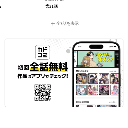
第31話
全
7
話を表示