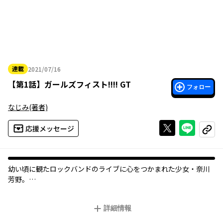
連載
2021/07/16
2021年07月16日
【
第1話
】
ガールズフィスト!!!! GT
フォロー
なじみ
(著者)
Xで投稿する
ライン
応援メッセージ
コピー
幼い頃に観たロックバンドのライブに心をつかまれた少女・奈川
芳野。
だが彼女は高校生になっても治らない極度のコミュ症＆あがり症
が災いし、高校入学直後から大きくつまずいてしまい……？
詳細情報
青春と友情のJKロック4コマ、開演!!