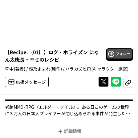
【
Recipe.｛01｝
】
ログ・ホライズン にゃ
フォロー
ん太班長・幸せのレシピ
草中
(著者)
/
橙乃ままれ
(原作)
/
ハラカズヒロ
(キャラクター原案)
Xで投稿する
ライン
応援メッセージ
コピー
老舗MMO-RPG『エルダー・テイル』。ある日このゲームの世界
に３万人の日本人プレイヤーが閉じ込められる事件が発生した。
現実世界へと戻るすべを失ったプレイヤーの多くが悲観し、治安
も悪化の一途を辿る中、閉じ込められた世界の中で、新しい生活
詳細情報
の為に努力する者たちも居た…。そんな中、ゲームの世界で《料