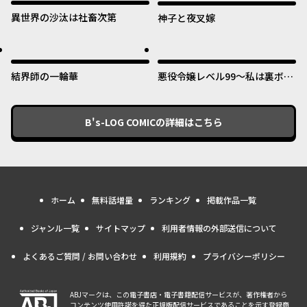
異世界の沙汰は社畜次第
神子と夜叉嫁
結界師の一輪華
悪役令嬢レベル99～私は裏ボス
ですが魔王ではありません～
B's-LOG COMIC
の詳細はこちら
ホーム
無料話増量
ランキング
掲載作品一覧
ジャンル一覧
サイトマップ
利用者情報の外部送信について
よくあるご質問 / お問い合わせ
利用規約
プライバシーポリシー
ABJマークは、この電子書店・電子書籍配信サービスが、著作権者から
コンテンツ使用許諾を得た正規版配信サービスであることを示す登録商