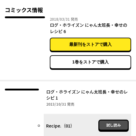
理》を切っ掛けに大きな変化が起きる──。「まおゆう」の橙乃
ままれが贈る大人気異世界ストーリーより、《料理》を発見した
コミックス情報
にゃん太班長が贈る、幸せのクッキング・ストーリー。
2018年03月31日
2018/03/31
発売
ログ・ホライズン にゃん太班長・幸せの
レシピ 6
最新刊をストアで購入
1巻をストアで購入
ログ・ホライズン にゃん太班長・幸せのレ
シピ 1
2013年10月31日
2013/10/31
発売
試し読み
Recipe.｛01｝