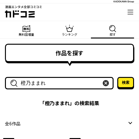
漫画エンタメ全部コミコミ
カドコミ
無料話増量
ランキング
探す
作品を探す
検索
作品名・作家名で探す
「
橙乃ままれ
」の検索結果
全
6
作品