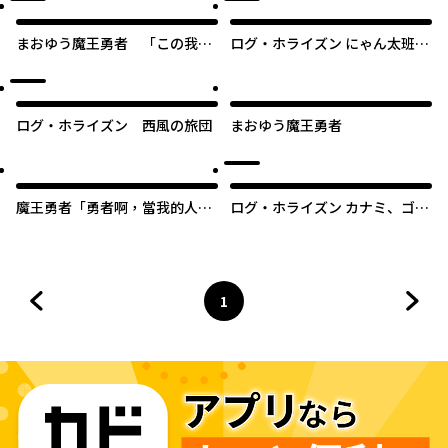
まおゆう魔王勇者 「この我の
ログ・ホライズン にゃん太班
ものとなれ、勇者よ」「断
長・幸せのレシピ
る！」
ログ・ホライズン 西風の旅団
まおゆう魔王勇者
魔王勇者「勇者啊，當我的人
ログ・ホライズン カナミ、ゴ
吧。」「我拒絕！」
ー!イースト！
1
前のページへ
ページ
へ
次の