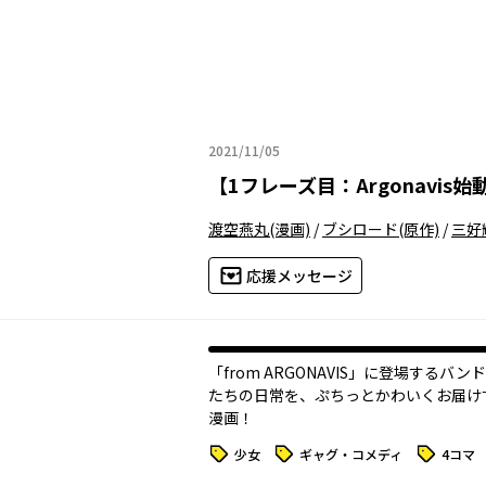
2021/11/05
2021年11月05日
【
1フレーズ目：Argonavis始
渡空燕丸
(漫画)
/
ブシロード
(原作)
/
三好
応援メッセージ
「from ARGONAVIS」に登場するバ
たちの日常を、ぷちっとかわいくお届け
漫画！
タグ
タグ
タグ
少女
ギャグ・コメディ
4コマ