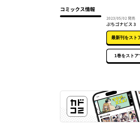
コミックス情報
2023年
2023/05/02
発売
ぷちゴナビス 3
最新刊をスト
1巻をストア