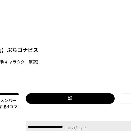
動
】
ぷちゴナビス
輝
(キャラクター原案)
話
ンドメンバー
する4コマ
2021年11月05日
2021/11/05