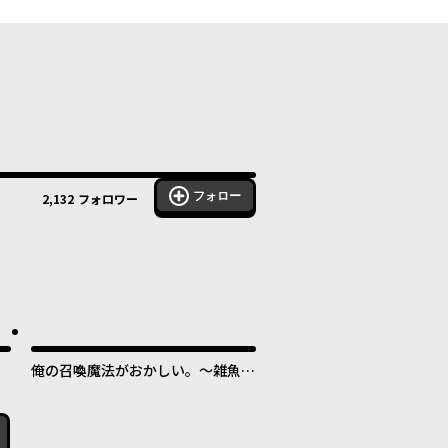
フォロー
2,132
フォロワー
俺の召喚魔法がおかしい。～雑魚す
ぎると追放された召喚魔法使いの俺
は、現代兵器を召喚して育成チート
で無双する～