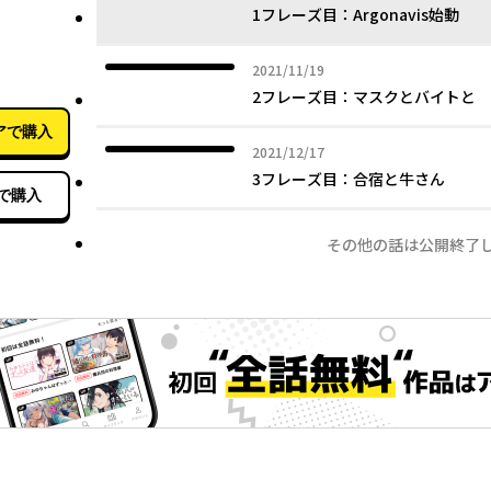
1フレーズ目：Argonavis始動
05月02日
2021年11月19日
2021/11/19
2フレーズ目：マスクとバイトと
アで購入
2021年12月17日
2021/12/17
3フレーズ目：合宿と牛さん
で購入
その他の話は公開終了