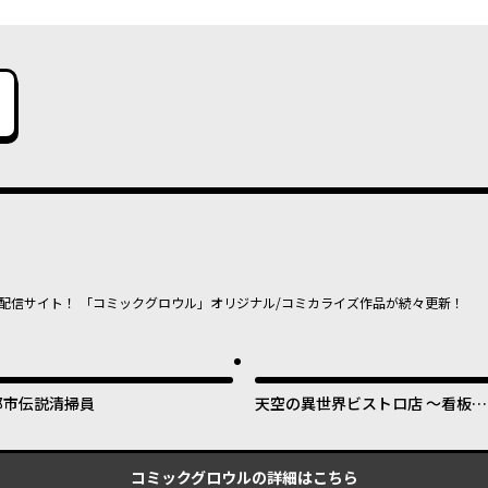
配信サイト！ 「コミックグロウル」オリジナル/コミカライズ作品が続々更新！
都市伝説清掃員
天空の異世界ビストロ店 ～看板娘
ソラノが美味しい幸せ届けます～
コミックグロウル
の詳細はこちら