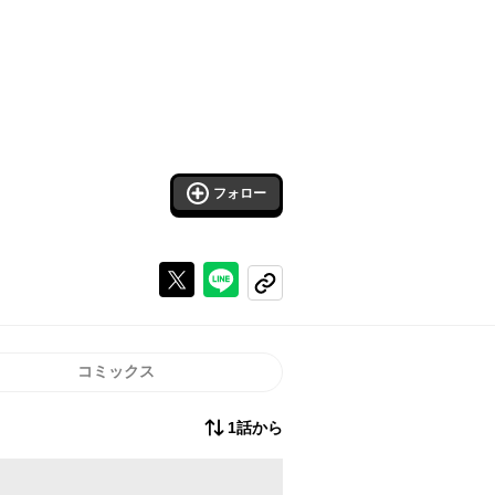
フォロー
Xで投稿する
ラインでシェアする
コピーする
コミックス
1話から