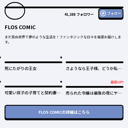
フォロー
41,288
フォロワー
FLOS COMIC
まだ見ぬ世界で夢のような生活を！ファンタジックな日々を毎週お届けしま
す。
死にたがりの王女
さようなら王子様、どうか私の
ことは忘れてください
最新UP!
最新UP!
可愛い双子の子育てと契約妻は
売られた令嬢は最後の夜にヤリ
今日で終了予定です
逃げしました〜平和に子育てし
ていると、迎えに来たのは激重
王子様でした〜
FLOS COMIC
の詳細はこちら