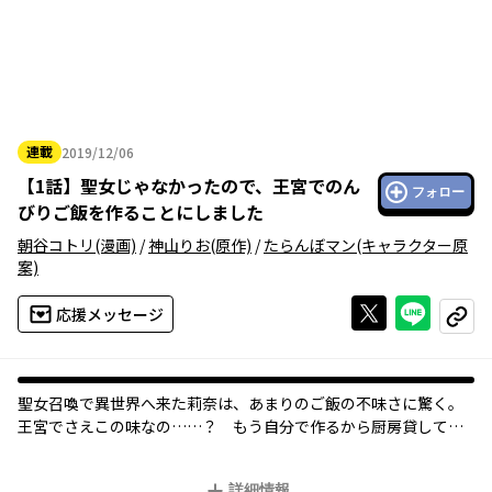
連載
2019/12/06
2019年12月06日
【
1話
】
聖女じゃなかったので、王宮でのん
フォロー
びりご飯を作ることにしました
朝谷コトリ
(漫画)
/
神山りお
(原作)
/
たらんぼマン
(キャラクター原
案)
Xで投稿する
ライン
応援メッセージ
コピー
聖女召喚で異世界へ来た莉奈は、あまりのご飯の不味さに驚く。
王宮でさえこの味なの……？ もう自分で作るから厨房貸して！
聖女の役目から解放された莉奈は、美味しい料理で王族たちの心
と胃袋を掴んでいく！
詳細情報