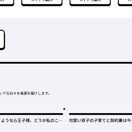
た ３
た ４
た ５
ックな日々を毎週お届けします。
さようなら王子様、どうか私のこと
可愛い双子の子育てと契約妻は今
は忘れてください
で終了予定です