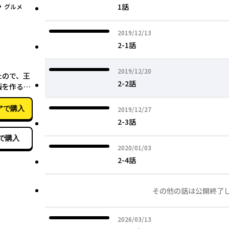
グ
1話
グルメ
2019年12月13日
2019/12/13
2-1話
05月15日
2019年12月20日
2019/12/20
たので、王
2-2話
飯を作るこ
0
アで購入
2019年12月27日
2019/12/27
2-3話
で購入
2020年01月03日
2020/01/03
2-4話
その他の話は公開終了
2026年03月13日
2026/03/13