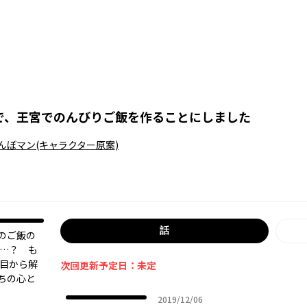
で、王宮でのんびりご飯を作ることにしました
んぼマン
(キャラクター原案)
話
のご飯の
……？ も
役目から解
次回更新予定日：未定
ちの心と
2019年12月06日
2019/12/06