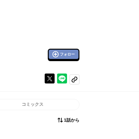
フォロー
Xで投稿する
ラインでシェアする
コピーする
コミックス
1話から