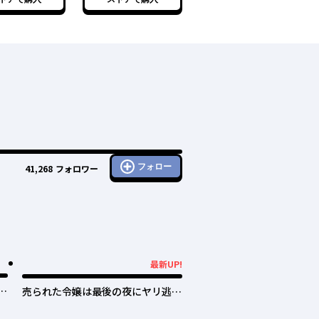
た ６
フォロー
41,268
フォロワー
最新UP!
最新UP!
日
売られた令嬢は最後の夜にヤリ逃げ
しました〜平和に子育てしている