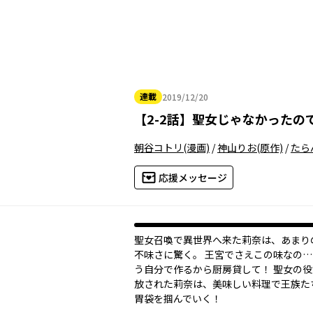
連載
2019/12/20
2019年12月20日
【
2-2話
】
聖女じゃなかったの
朝谷コトリ
(漫画)
/
神山りお
(原作)
/
たら
応援メッセージ
聖女召喚で異世界へ来た莉奈は、あまり
不味さに驚く。 王宮でさえこの味なの
う自分で作るから厨房貸して！ 聖女の
放された莉奈は、美味しい料理で王族た
胃袋を掴んでいく！