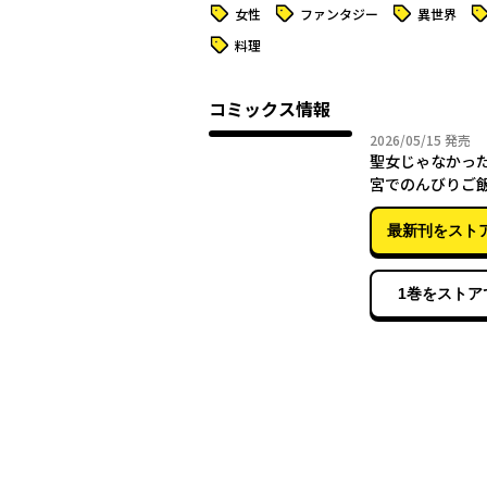
タグ
タグ
タグ
タ
女性
ファンタジー
異世界
タグ
料理
コミックス情報
2026年
2026/05/15
発売
聖女じゃなかっ
宮でのんびりご
とにしました 1
最新刊をスト
1巻をストア