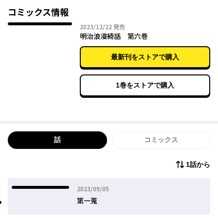
コミックス情報
2023年12月22日
2023/12/22
発売
明治浪漫綺話 第六巻
最新刊をストアで購入
1巻をストアで購入
話
コミックス
1話から
2023年09月05日
2023/09/05
第一蒐