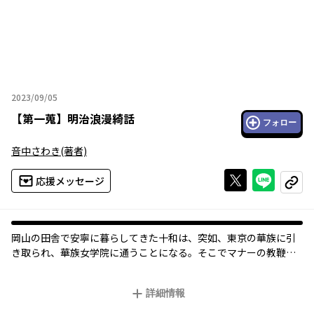
2023/09/05
2023年09月05日
【
第一蒐
】
明治浪漫綺話
フォロー
音中さわき
(著者)
Xで投稿する
ライン
応援メッセージ
コピー
岡山の田舎で安寧に暮らしてきた十和は、突如、東京の華族に引
き取られ、華族女学院に通うことになる。そこでマナーの教鞭を
取る美しい西洋人教師ルイスと出会うのだが、彼の正体は『吸血
鬼』で――。
詳細情報