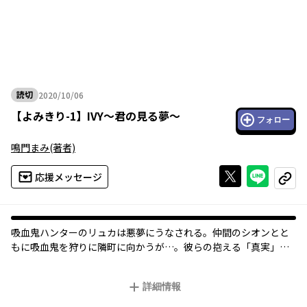
読切
2020/10/06
2020年10月06日
【
よみきり-1
】
IVY～君の見る夢～
フォロー
鳴門まみ
(著者)
Xで投稿する
ライン
応援メッセージ
コピー
吸血鬼ハンターのリュカは悪夢にうなされる。仲間のシオンとと
もに吸血鬼を狩りに隣町に向かうが…。彼らの抱える「真実」と
は――？
詳細情報