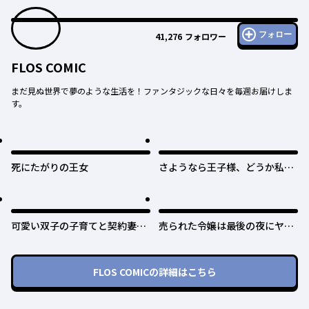
フォロー
41,276
フォロワー
FLOS COMIC
まだ見ぬ世界で夢のような生活を！ファンタジックな日々を毎週お届けしま
す。
死にたがりの王女
さようなら王子様、どうか私の
ことは忘れてください
可愛い双子の子育てと契約妻は
売られた令嬢は最後の夜にヤリ
今日で終了予定です
逃げしました〜平和に子育てし
ていると、迎えに来たのは激重
王子様でした〜
FLOS COMIC
の詳細はこちら