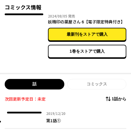
妖精たちと始める、異世界スローライフ×ラブコメディ
コミックス情報
2024年08月05日
2024/08/05
発売
妖精印の薬屋さん 6【電子限定特典付き】
最新刊をストアで購入
1巻をストアで購入
話
コミックス
次回更新予定日：未定
1話から
2019年12月20日
2019/12/20
第1話①