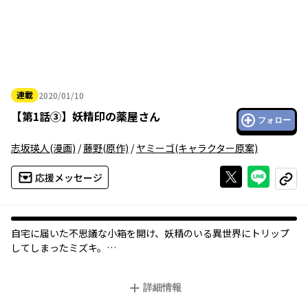
連載
2020/01/10
2020年01月10日
【
第1話③
】
妖精印の薬屋さん
フォロー
志坂瑛人
(漫画)
/
藤野
(原作)
/
ヤミーゴ
(キャラクター原案)
Xで投稿する
ライン
応援メッセージ
コピー
自宅に届いた不思議な小箱を開け、妖精のいる異世界にトリップ
してしまったミズキ。
「元の世界に帰れない――だったら、まず生計を立てよう！」
生活様式も違う世界に戸惑いながらも、植物に詳しい妖精たちの
詳細情報
知恵を借りて、ミズキは薬屋を始めることに！