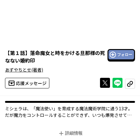
【
第１話
】
落命魔女と時をかける旦那様の死
フォロー
なない婚約印
あずやちとせ
(著者)
Xで投稿する
ライン
応援メッセージ
コピー
ミシェラは、「魔法使い」を育成する魔法魔術学院に通う13才。
だが魔力をコントロールすることができず、いつも爆発させてば
かり。
そんなある日のこと、ミシェラは周りを巻き込むほどの大爆発を
詳細情報
起こしそうになる。