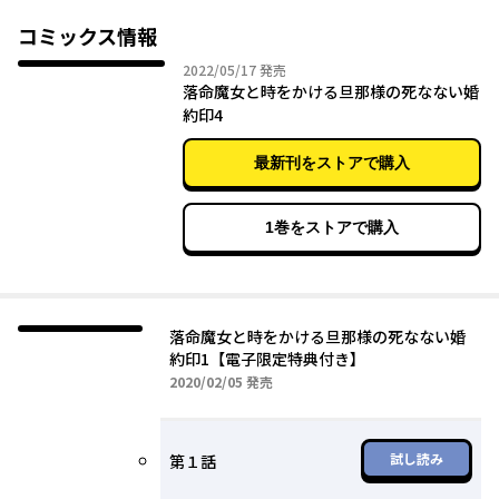
死を予感したその時――――
ミシェラの前に一人の青年が立っていた。
コミックス情報
青年の名はユーシアスといい、未来からやってきたという
2022年05月17日
2022/05/17
発売
が……。
落命魔女と時をかける旦那様の死なない婚
あずやちとせが描く、異世界オリジナルラブコメ☆
約印4
最新刊をストアで購入
1巻をストアで購入
落命魔女と時をかける旦那様の死なない婚
約印1【電子限定特典付き】
2020年02月05日
2020/02/05
発売
試し読み
第１話