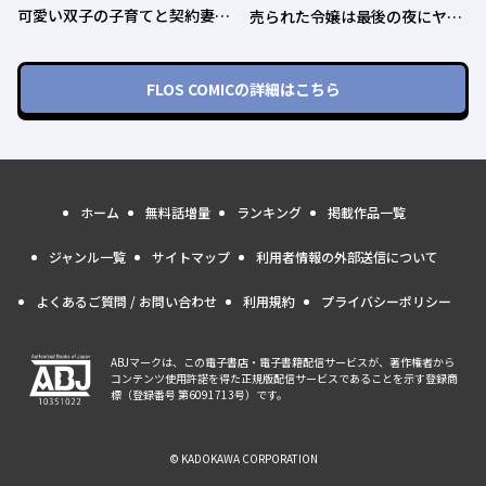
可愛い双子の子育てと契約妻は
売られた令嬢は最後の夜にヤリ
今日で終了予定です
逃げしました〜平和に子育てし
ていると、迎えに来たのは激重
王子様でした〜
FLOS COMIC
の詳細はこちら
ホーム
無料話増量
ランキング
掲載作品一覧
ジャンル一覧
サイトマップ
利用者情報の外部送信について
よくあるご質問 / お問い合わせ
利用規約
プライバシーポリシー
ABJマークは、この電子書店・電子書籍配信サービスが、著作権者から
コンテンツ使用許諾を得た正規版配信サービスであることを示す登録商
標（登録番号 第6091713号）です。
© KADOKAWA CORPORATION