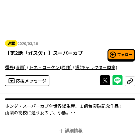
連載
2020/03/10
2020年03月10日
【
第2話「ガス欠」
】
スーパーカブ
フォロー
蟹丹
(漫画)
/
トネ・コーケン
(原作)
/
博
(キャラクター原案)
Xで投稿する
ライン
応援メッセージ
コピー
ホンダ・スーパーカブ全世界総生産、１億台突破記念作品！
山梨の高校に通う女の子、小熊。
両親も友達も趣味もない、何もない日々を送る彼女は、ある日、
中古のスーパーカブを手に入れる。
詳細情報
それは小熊の世界を輝かせる小さくて大きな変化だった。
ひとりぼっちの女の子と世界で最も優れたバイクが紡ぐ、日常と