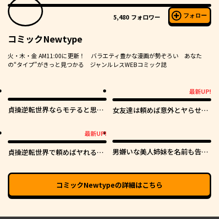
フォロー
5,480
フォロワー
コミックNewtype
火・木・金 AM11:00に更新！ バラエティ豊かな漫画が勢ぞろい あなた
の“タイプ”がきっと見つかる ジャンルレスWEBコミック誌
最新UP!
最新UP!
貞操逆転世界ならモテると思っ
女友達は頼めば意外とヤらせて
ていたら
くれる
最新UP!
最新UP!
男嫌いな美人姉妹を名前も告げ
貞操逆転世界で頼めばヤれると
ずに助けたら一体どうなる?
噂の俺
コミックNewtype
の詳細はこちら