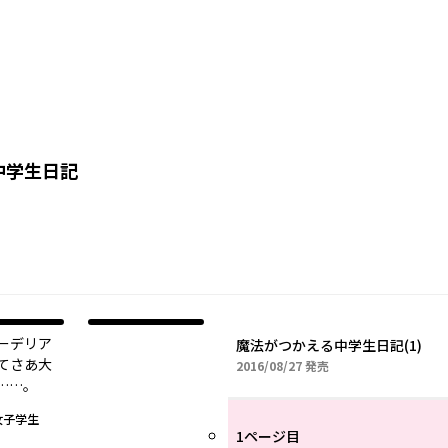
中学生日記
ーデリア
魔法がつかえる中学生日記(1)
てさあ大
2016年08月27日
2016/08/27
発売
……。
女子学生
1ページ目