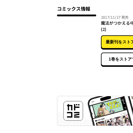
コミックス情報
2017年
2017/11/27
発売
魔法がつかえる
(2)
最新刊をスト
1巻をストア