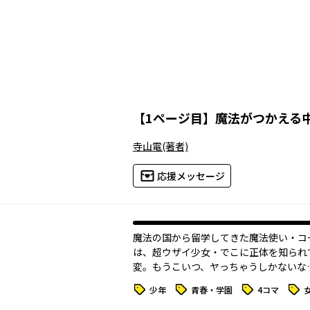
【
1ページ目
】
魔法がつかえる
寺山電
(著者)
応援メッセージ
魔法の国から留学してきた魔法使い・コ
は、超ウザイ少女・でこに正体を知られ
変。もうこいつ、ヤっちゃうしかないな
タグ
タグ
タグ
タグ
少年
青春・学園
4コマ