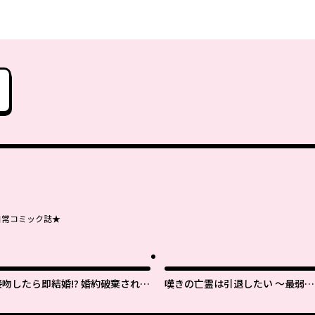
日常コミック誌★
接吻したら即結婚!? 婚約破棄された
嘆きの亡霊は引退したい ～最弱ハ
薬師令嬢が助けたのは隣国の皇帝で
ンターによる最強パーティ育成術
した