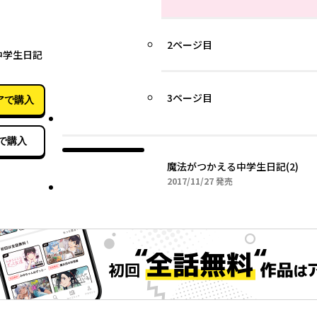
11月27日
2ページ目
中学生日記
3ページ目
アで購入
で購入
魔法がつかえる中学生日記(2)
2017年11月27日
2017/11/27
発売