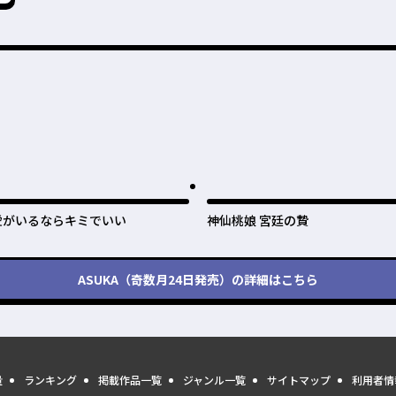
愛がいるならキミでいい
神仙桃娘 宮廷の贄
ASUKA（奇数月24日発売）
の詳細はこちら
量
ランキング
掲載作品一覧
ジャンル一覧
サイトマップ
利用者情