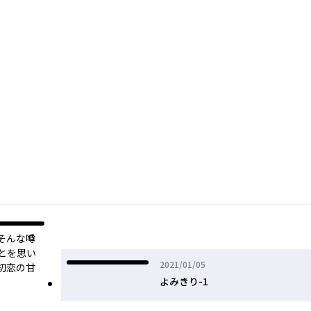
そんな噂
とを思い
2021年01月05日
2021/01/05
初恋の甘
よみきり-1