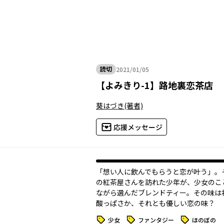
読切
2021/01/05
2021年01月05日
【
よみきり-1
】
路地裏恋茶店
葵はづき
(著者)
応援メッセージ
「想い人に飲んでもらうと恋が叶う」。
の紅茶屋さんを訪れた少年が、少女のこ
ながら選んだブレンドティー。その味は
酸っぱさか、それとも優しい恋の味？
タグ
タグ
タグ
少女
ファンタジー
ほのぼの