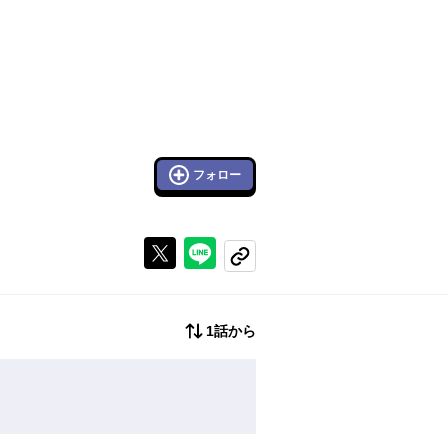
フォロー
Xで投稿する
ラインでシェアする
コピーする
1話から