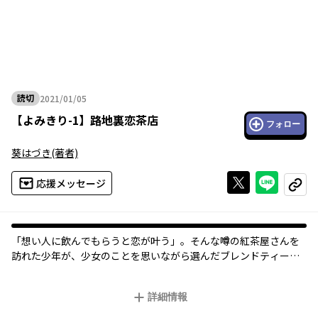
読切
2021/01/05
2021年01月05日
【
よみきり-1
】
路地裏恋茶店
フォロー
葵はづき
(著者)
Xで投稿する
ライン
応援メッセージ
コピー
「想い人に飲んでもらうと恋が叶う」。そんな噂の紅茶屋さんを
訪れた少年が、少女のことを思いながら選んだブレンドティー。
その味は初恋の甘酸っぱさか、それとも優しい恋の味？
詳細情報