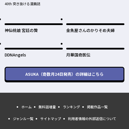
40th 突き抜ける漫画誌
神仙桃娘 宮廷の贄
金魚屋さんのかりそめ夫婦
DDNAngels
月華国奇医伝
ASUKA（奇数月24日発売）
の詳細はこちら
ホーム
無料話増量
ランキング
掲載作品一覧
ジャンル一覧
サイトマップ
利用者情報の外部送信について