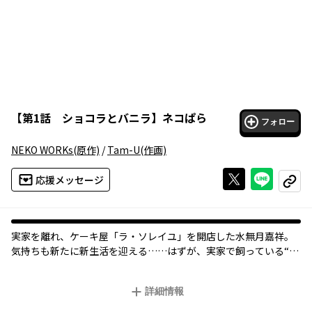
【
第1話 ショコラとバニラ
】
ネコぱら
フォロー
NEKO WORKs
(原作)
/
Tam-U
(作画)
Xで投稿する
ライン
応援メッセージ
コピー
実家を離れ、ケーキ屋「ラ・ソレイユ」を開店した水無月嘉祥。
気持ちも新たに新生活を迎える……はずが、実家で飼っている“ネ
コ”のショコラとバニラが引っ越し荷物に紛れ込んでいて!? 全世
界で大ヒット中のビジュアルノベル、ついにコミカライズ開店で
詳細情報
す!!