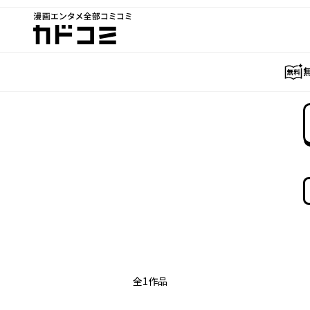
漫画エンタメ全部コミコミ
カドコミ
全
1
作品