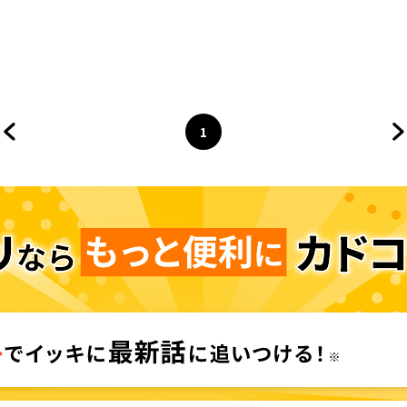
1
前のページへ
ページ
へ