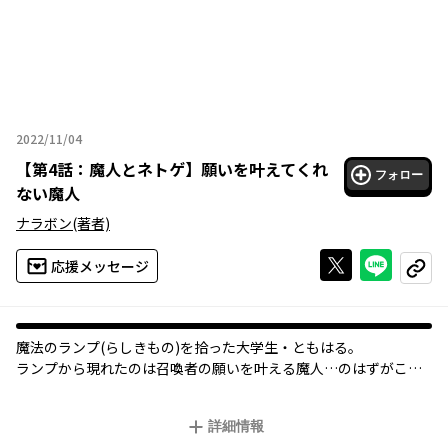
2022/11/04
2022年11月04日
【
第4話：魔人とネトゲ
】
願いを叶えてくれ
フォロー
ない魔人
ナラボン
(著者)
Xで投稿する
ライン
応援メッセージ
コピー
魔法のランプ(らしきもの)を拾った大学生・ともはる。
ランプから現れたのは召喚者の願いを叶える魔人…のはずがこの
魔人、正論ばかりでまったく願いを叶えてくれない!?
ド正論魔人とダメ男子の欲望追求コメディ!!
詳細情報