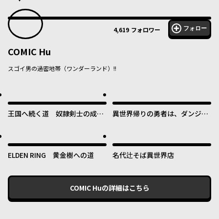
フォロー
4,619
フォロワー
COMIC Hu
スゴイ男の過密地帯（ワンダーランド）!!
王国へ続く道 奴隷剣士の成り
異世界帰りの勇者は、ダンジョ
上がり英雄譚
ンが出現した現実世界で、イン
フルエンサーになって金を稼ぎ
ます！
ELDEN RING 黄金樹への道
名代辻そば異世界店
COMIC Hu
の詳細はこちら