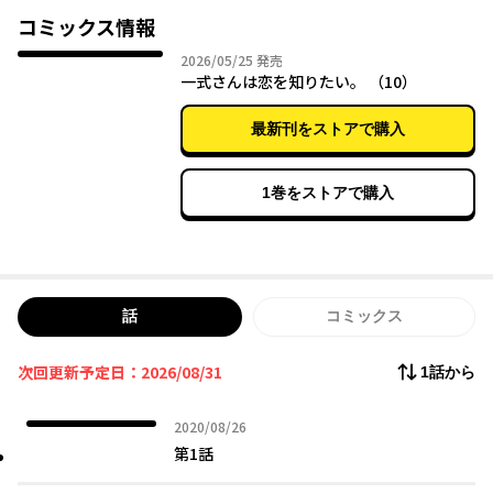
恋を知らない乙女が擬似カップルとしてお付き合いに大挑戦な、
コミックス情報
ラブコメディ！
2026年05月25日
2026/05/25
発売
一式さんは恋を知りたい。 （10）
※2話目まで旧タイトル「鋼鉄のリンナは××されたい」表記とな
ります。
最新刊をストアで購入
1巻をストアで購入
話
コミックス
次回更新予定日：2026/08/31
1話から
2020年08月26日
2020/08/26
第1話