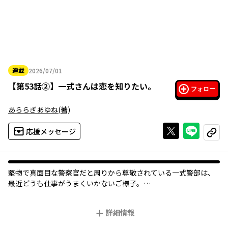
連載
2026/07/01
2026年07月01日
【
第53話➁
】
一式さんは恋を知りたい。
フォロー
あららぎあゆね
(著)
Xで投稿する
ライン
応援メッセージ
コピー
堅物で真面目な警察官だと周りから尊敬されている一式警部は、
最近どうも仕事がうまくいかないご様子。
その原因は一緒に仕事をしている探偵・六反田がいる時にばかり
起こってしまう…。
詳細情報
とあることから悩みの原因が判明した彼女は、問題を解決すべく
六反田探偵と擬似カップルとして付き合うことになったが…？