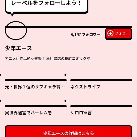
レーベルをフォローしよう！
フォロー
6,147
フォロワー
少年エース
アニメ化作品続々登場！ 角川書店の基幹コミック誌
元・世界１位のサブキャラ育成
ネクストライフ
日記 ～廃プレイヤー、異世界を
攻略中！～
異世界迷宮でハーレムを
ケロロ軍曹
少年エース
の詳細はこちら